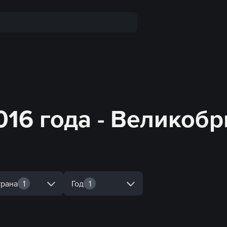
16 года - Великобр
трана
1
Год
1