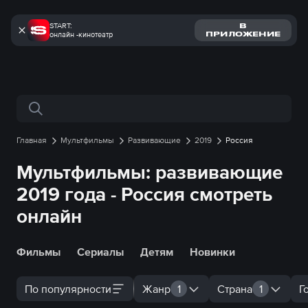
START:
В
онлайн -кинотеатр
ПРИЛОЖЕНИЕ
Поиск по сайту
Главная
Мультфильмы
Развивающие
2019
Россия
Мультфильмы: развивающие
2019 года - Россия смотреть
онлайн
Фильмы
Сериалы
Детям
Новинки
По популярности
Жанр
1
Страна
1
Г