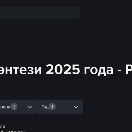
нтези 2025 года - 
трана
1
Год
1