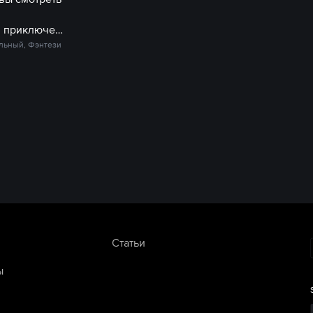
Не может быть! или приключения Забавы
льный, Фэнтези
Статьи
ы