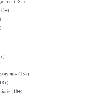
иент» (18+)
18+)
)
)
+)
сячу ли» (18+)
18+)
обой» (18+)