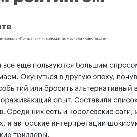
нте
ам-канала «Контрапункт», кинокритик журнала «Кинотексты»
 все еще пользуются большим спросом
аем. Окунуться в другую эпоху, почув
событий или бросить альтернативный в
вораживающий опыт. Составили списо
. Среди них есть и королевские саги,
, и авторские интерпретации шокиру
кие триллеры.