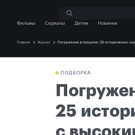
Поиск по сайту
Фильмы
Сериалы
Детям
Новинки
Главная
Журнал
Погружение в прошлое: 25 исторических се
ПОДБОРКА
Погружен
25 истор
с высоки