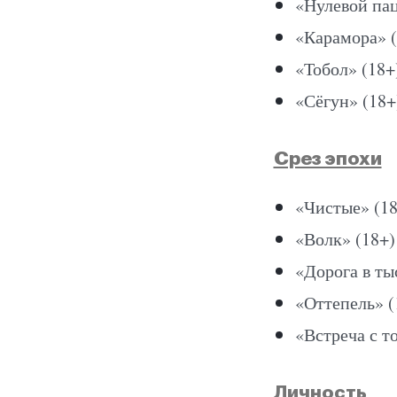
«Нулевой пац
«Карамора» (
«Тобол» (18+
«Сёгун» (18+
Срез эпохи
«Чистые» (18
«Волк» (18+)
«Дорога в ты
«Оттепель» (
«Встреча с т
Личность