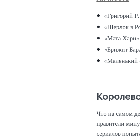
«Григорий Р.
«Шерлок в Ро
«Мата Хари» 
«Брижит Бард
«Маленький о
Королевс
Что на самом де
правители мину
сериалов попыт