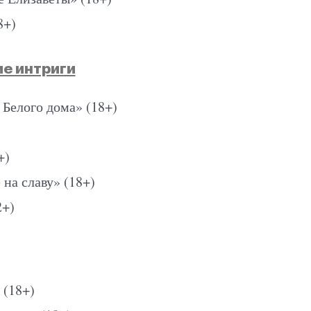
8+)
е интриги
Белого дома» (18+)
+)
на славу» (18+)
2+)
 (18+)