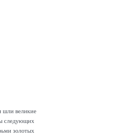
и шли великие
ры следующих
рьми золотых