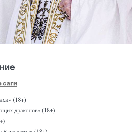
ние
 саги
нси» (18+)
ющих драконов» (18+)
+)
 Елизаветы» (18+)