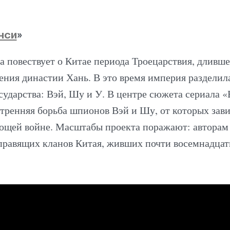
нси
»
а повествует о Китае периода Троецарствия, длившег
ения династии Хань. В это время империя разделила
ударства: Вэй, Шу и У. В центре сюжета сериала «
тренняя борьба шпионов Вэй и Шу, от которых зави
ющей войне. Масштабы проекта поражают: авторам
 правящих кланов Китая, живших почти восемнадцать