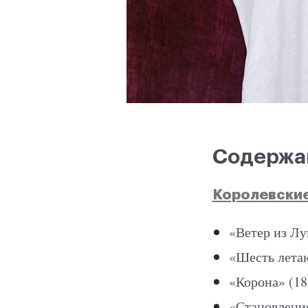
Содержа
Королевские
«Ветер из Лу
«Шесть лета
«Корона» (18
«Становление