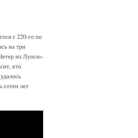
ося с 220-го по
сь на три
Ветер из Лунси»
сит, кто
 удалось
 сотен лет