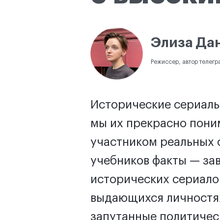
Элиза Да
Режиссер, автор телегр
Исторические сериалы
мы их прекрасно поним
участником реальных 
учебников факты — за
исторических сериалов
выдающихся личностях
запутанные политичес