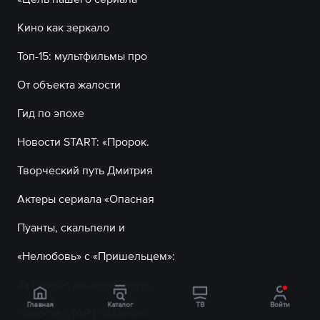
Кино как зеркало
Топ-15: мультфильмы про
От объекта жалости
Гид по эпохе
Новости START: «Пророк.
Творческий путь Дмитрия
Актеры сериала «Опасная
Пуанты, скальпели и
«Нелюбовь» с «Пришельцем»:
За гранью дозволенного:
Главная
Каталог
ТВ
Войти
Новости START: «Манюня: