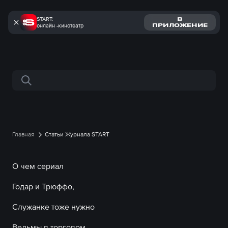
START:
В
онлайн -кинотеатр
ПРИЛОЖЕНИЕ
Поиск по сайту
Главная
Статьи Журнала START
О чем сериал
Годар и Трюффо,
Служанке тоже нужно
Ведьмы в торговом