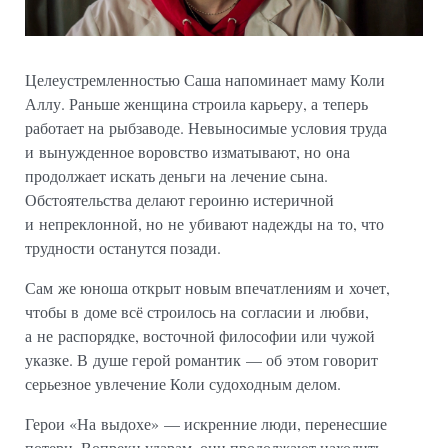
Целеустремленностью Саша напоминает маму Коли
Аллу. Раньше женщина строила карьеру, а теперь
работает на рыбзаводе. Невыносимые условия труда
и вынужденное воровство изматывают, но она
продолжает искать деньги на лечение сына.
Обстоятельства делают героиню истеричной
и непреклонной, но не убивают надежды на то, что
трудности останутся позади.
Сам же юноша открыт новым впечатлениям и хочет,
чтобы в доме всё строилось на согласии и любви,
а не распорядке, восточной философии или чужой
указке. В душе герой романтик — об этом говорит
серьезное увлечение Коли судоходным делом.
Герои «На выдохе» — искренние люди, перенесшие
потери. Вопреки ударам, они продолжают находить