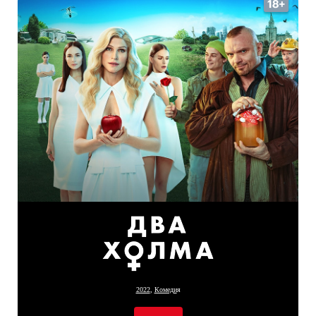
Комеди
я
2022
,