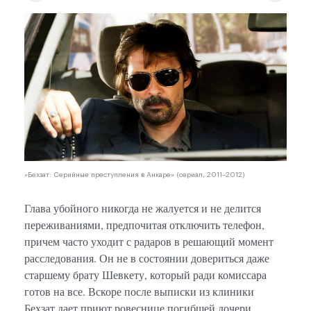
«Бехзат: Серийные преступления в Анкаре» (сериал, 2011–2012)
Глава убойного никогда не жалуется и не делится
переживаниями, предпочитая отключить телефон,
причем часто уходит с радаров в решающий момент
расследования. Он не в состоянии довериться даже
старшему брату Шевкету, который ради комиссара
готов на все. Вскоре после выписки из клиники
Бехзат дает приют ровеснице погибшей дочери,