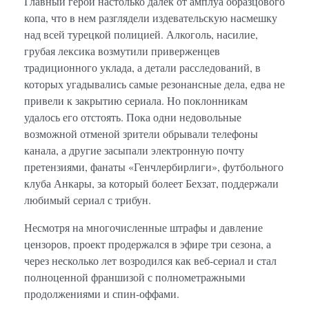
Главный герой настолько далек от амплуа образцового
копа, что в нем разглядели издевательскую насмешку
над всей турецкой полицией. Алкоголь, насилие,
грубая лексика возмутили приверженцев
традиционного уклада, а детали расследований, в
которых угадывались самые резонансные дела, едва не
привели к закрытию сериала. Но поклонникам
удалось его отстоять. Пока одни недовольные
возможной отменой зрители обрывали телефоны
канала, а другие засыпали электронную почту
претензиями, фанаты «Генчлербирлиги», футбольного
клуба Анкары, за который болеет Бехзат, поддержали
любимый сериал с трибун.
Несмотря на многочисленные штрафы и давление
цензоров, проект продержался в эфире три сезона, а
через несколько лет возродился как веб-сериал и стал
полноценной франшизой с полнометражными
продолжениями и спин-оффами.