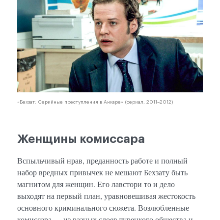
«Бехзат: Серийные преступления в Анкаре» (сериал, 2011–2012)
Женщины комиссара
Вспыльчивый нрав, преданность работе и полный
набор вредных привычек не мешают Бехзату быть
магнитом для женщин. Его лавстори то и дело
выходят на первый план, уравновешивая жестокость
основного криминального сюжета. Возлюбленные
комиссара — из разных слоев турецкого общества и