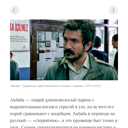
«Бехзат: Серийные преступления в Анкаре» (сериал, 2011–2012)
Акбаба — тощий длинноволосый парень с
выразительным носом и серьгой в ухе, из-за чего его
порой сравнивают с индейцем. Акбаба в переводе на
русский — «стервятник», и это прозвище бьет точно в
цель. Сыщик специализируется на криминалистике и,