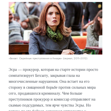
«Бехзат: Серийные преступления в Анкаре» (сериал, 2011–2012)
Эсра — прокурор, которая на старте истории просто
симпатизирует Бехзату, закрывая глаза на
многочисленные нарушения. Она встает на его
сторону в священной борьбе против сильных мира
сего, продавшихся криминалу. Чем больше
преступников прокурор и комиссар отправляют на
скамью подсудимых, тем ярче чувства Эсры. Но
готова ли эта бойкая, успешная оптимистка к