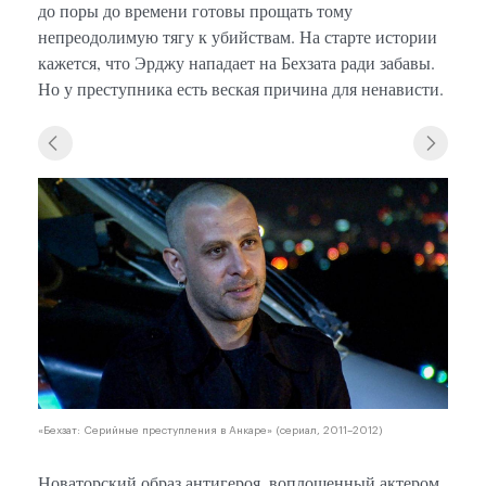
до поры до времени готовы прощать тому
непреодолимую тягу к убийствам. На старте истории
кажется, что Эрджу нападает на Бехзата ради забавы.
Но у преступника есть веская причина для ненависти.
«Бехзат: Серийные преступления в Анкаре» (сериал, 2011–2012)
Новаторский образ антигероя, воплощенный актером