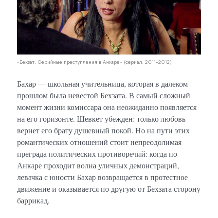
«Бехзат: Серийные преступления в Анкаре» (сериал, 2011–2012)
Бахар — школьная учительница, которая в далеком
прошлом была невестой Бехзата. В самый сложный
момент жизни комиссара она неожиданно появляется
на его горизонте. Шевкет убежден: только любовь
вернет его брату душевный покой. Но на пути этих
романтических отношений стоит непреодолимая
преграда политических противоречий: когда по
Анкаре проходит волна уличных демонстраций,
левачка с юности Бахар возвращается в протестное
движение и оказывается по другую от Бехзата сторону
баррикад.