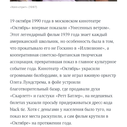
«Уолл-стрит» (1987)
19 октября 1990 года в московском кинотеатре
«Октябрь» впервые показали «Унесенных ветром».
Этот легендарный фильм 1939 года знает каждый
американский школьник, но особенность была в том,
что прокатывало его не Госкино в «Иллюзионе», а
кооперативная советско-британская творческая
ассоциация, превратившая показ в главное культурное
событие года. Кинотеатр «Октябрь» украсили
огромными билбордами, в зале играл вживую оркестр
Олега Лундстрема, в фойе устроили
благотворительный базар, где продавали духи
«Скарлетт» и галстуки «Ретт Батлер», на недешевых
билетах указали просьбу придерживаться дресс-кода
black tie. Хотя с деньгами у населения было туго, на
показ все места раскупили, а сам фильм крутили в
«Октябре» на протяжении года.