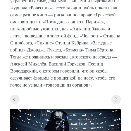
украшенных самодельными афишами и вырезками из
журнала «Ровесник», всего за один рубль показывали
самое разное кино — рискованное вроде «Греческой
смоковницы» и «Последнего танго в Париже»,
низкопробные ужастики, как «Ад каннибалов», и
ленты, вошедшие в золотой фонд: «Челюсти» Стивена
Спилберга, «Сияние» Стэнли Кубрика, «Звездные
войны» Джорджа Лукаса, «Бэтмена» Тима Бёртона.
Тогда же появились и звезды авторского перевода —
Алексей Михалёв, Василий Горчаков, Леонид
Володарский, о котором говорили, что он якобы
озвучивает фильмы с прищепкой на носу, чтобы его
голос не узнали «товарищи из органов».
«Звез