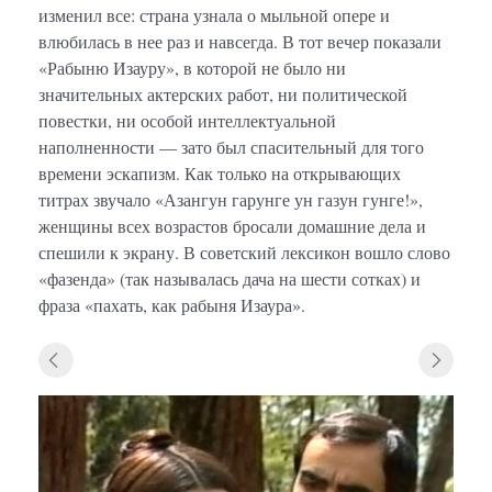
изменил все: страна узнала о мыльной опере и
влюбилась в нее раз и навсегда. В тот вечер показали
«Рабыню Изауру», в которой не было ни
значительных актерских работ, ни политической
повестки, ни особой интеллектуальной
наполненности — зато был спасительный для того
времени эскапизм. Как только на открывающих
титрах звучало «Азангун гарунге ун газун гунге!»,
женщины всех возрастов бросали домашние дела и
спешили к экрану. В советский лексикон вошло слово
«фазенда» (так называлась дача на шести сотках) и
фраза «пахать, как рабыня Изаура».
«Рабы