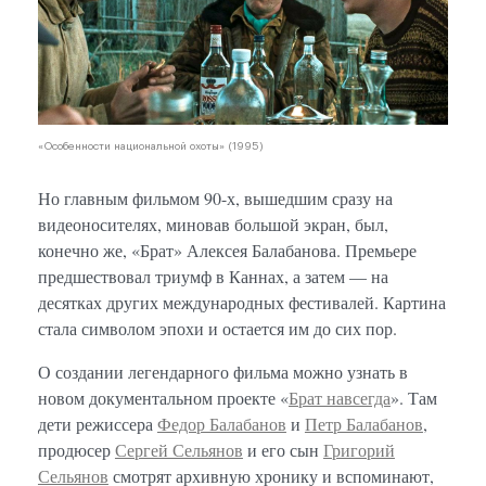
«Особенности национальной охоты» (1995)
Но главным фильмом 90-х, вышедшим сразу на
видеоносителях, миновав большой экран, был,
конечно же, «Брат» Алексея Балабанова. Премьере
предшествовал триумф в Каннах, а затем — на
десятках других международных фестивалей. Картина
стала символом эпохи и остается им до сих пор.
О создании легендарного фильма можно узнать в
новом документальном проекте «
Брат навсегда
». Там
дети режиссера
Федор Балабанов
и
Петр Балабанов
,
продюсер
Сергей Сельянов
и его сын
Григорий
Сельянов
смотрят архивную хронику и вспоминают,