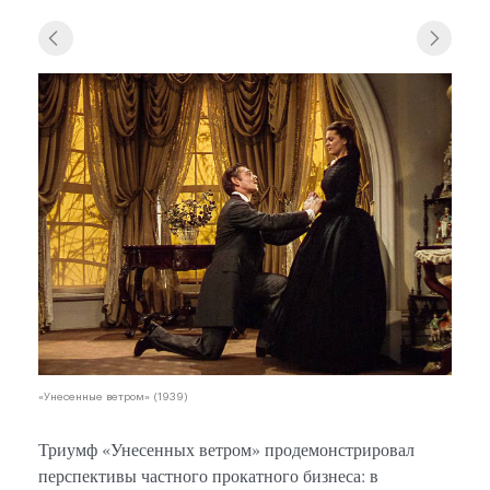
«Унес
«Унесенные ветром» (1939)
Триумф «Унесенных ветром» продемонстрировал
перспективы частного прокатного бизнеса: в