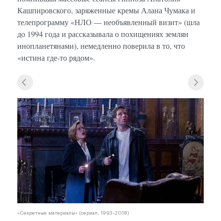
Кашпировского, заряженные кремы Алана Чумака и
телепрограмму «НЛО — необъявленный визит» (шла
до 1994 года и рассказывала о похищениях землян
инопланетянами), немедленно поверила в то, что
«истина где-то рядом».
«Секр
«Секретные материалы» (сериал, 1993–2018)