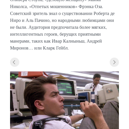
Николса, «Отпетых мошенников» Фрэнка Оза.
Советский зритель знал о существовании Роберта де
Ниро и Аль Пачино, но народными любимцами они
не были. Аудитория предпочитала более мягких,
интеллигентных героев, берущих приятными
манерами, таких как Ивар Калныньш, Андрей
Миронов… или Кларк Гейбл.
«Уолл