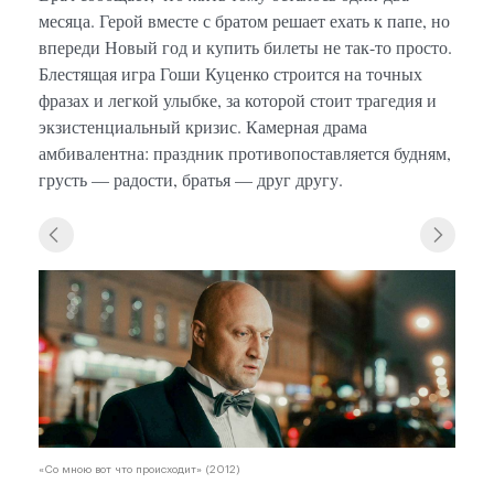
месяца. Герой вместе с братом решает ехать к папе, но
впереди Новый год и купить билеты не так-то просто.
Блестящая игра Гоши Куценко строится на точных
фразах и легкой улыбке, за которой стоит трагедия и
экзистенциальный кризис. Камерная драма
амбивалентна: праздник противопоставляется будням,
грусть — радости, братья — друг другу.
«Со м
«Со мною вот что происходит» (2012)