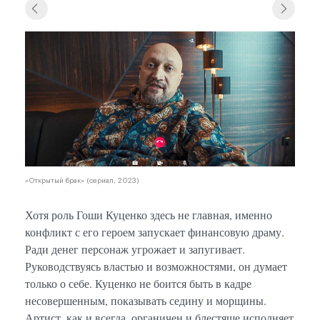
«Откр
«Открытый брак» (сериал, 2023)
Хотя роль Гоши Куценко здесь не главная, именно
конфликт с его героем запускает финансовую драму.
Ради денег персонаж угрожает и запугивает.
Руководствуясь властью и возможностями, он думает
только о себе. Куценко не боится быть в кадре
несовершенным, показывать седину и морщины.
Артист, как и всегда, органичен и блестяще исполняет