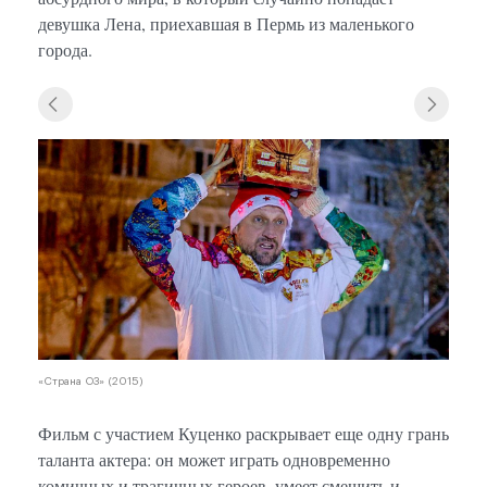
девушка Лена, приехавшая в Пермь из маленького
города.
«Стра
«Страна ОЗ» (2015)
Фильм с участием Куценко раскрывает еще одну грань
таланта актера: он может играть одновременно
комичных и трагичных героев, умеет смешить и