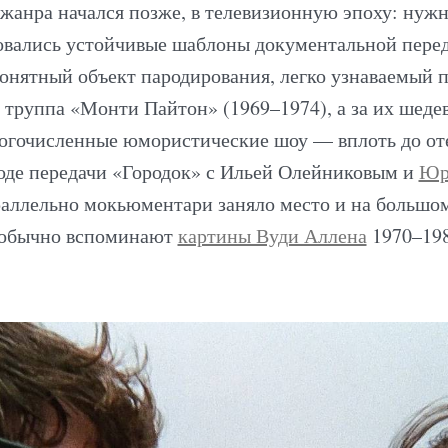
жанра начался позже, в телевизионную эпоху: нужн
вались устойчивые шаблоны документальной перед
понятный объект пародирования, легко узнаваемый 
 труппа «Монти Пайтон» (1969–1974), а за их шеде
огочисленные юмористические шоу — вплоть до от
роде передачи «Городок» с Ильей Олейниковым и
Юр
раллельно мокьюментари заняло место и на большо
 обычно вспоминают
картины Вуди Аллена
1970–198