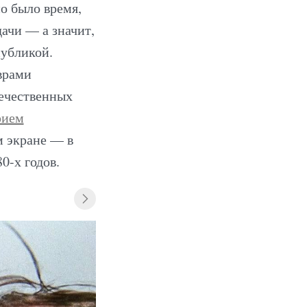
о было время,
ачи — а значит,
публикой.
врами
ечественных
ием
м экране — в
0-х годов.