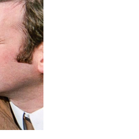
«Монти Пайтон: Летающий цирк» (сериал, 1969–197