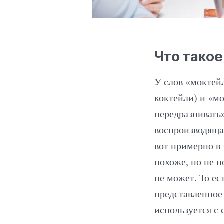
Что тако
У слов «моктей
коктейли) и «м
передразнивать
воспроизводяща
вот примерно в
похоже, но не п
не может. То е
представленное
используется с 