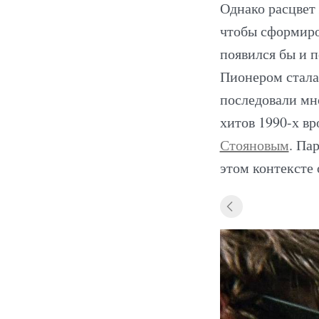
Однако расцвет 
чтобы сформиро
появился бы и 
Пионером стала
последовали мн
хитов 1990-х в
Стояновым
. Па
этом контексте