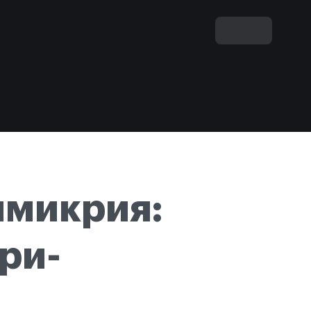
имикрия:
ри-