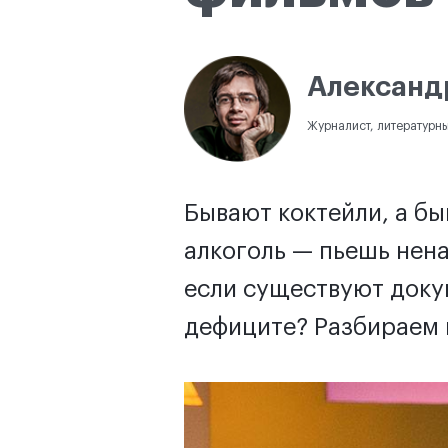
Александ
Журналист, литературны
Бывают коктейли, а бы
алкоголь — пьешь нен
если существуют докум
дефиците? Разбираем 