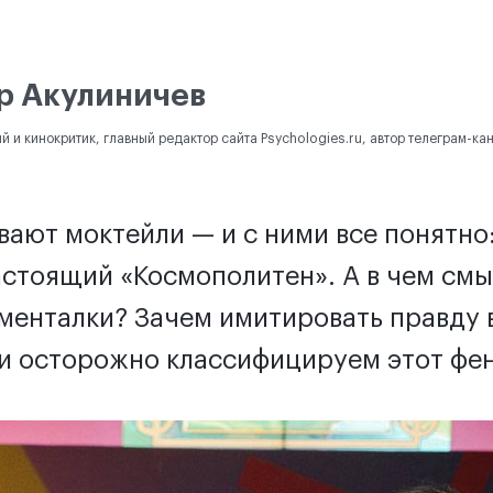
р Акулиничев
й и кинокритик, главный редактор сайта Psychologies.ru, автор телеграм-ка
вают моктейли — и с ними все понятно
астоящий «Космополитен». А в чем см
енталки? Зачем имитировать правду в 
и осторожно классифицируем этот фе