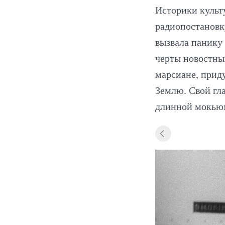
Историки культ
радиопостановку
вызвала панику 
черты новостны
марсиане, прид
Землю. Свой гл
длинной мокьюм