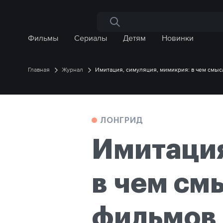
Поиск по сайту
Фильмы
Сериалы
Детям
Новинки
Главная
Журнал
Имитация, симуляция, мимикрия: в чем смы
ЛОНГРИД
Имитация
в чем см
фильмов