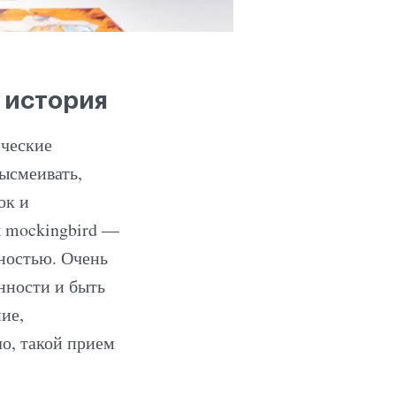
 история
ические
ысмеивать,
ок и
 mockingbird —
ностью. Очень
нности и быть
ие,
о, такой прием