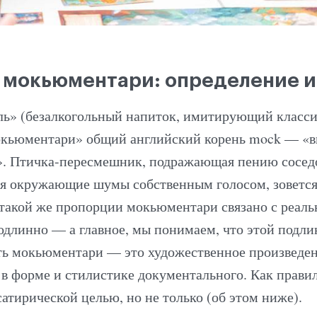
е мокьюментари: определение и
ль» (безалкогольный напиток, имитирующий класс
окьюментари» общий английский корень mock — «в
». Птичка-пересмешник, подражающая пению сосед
я окружающие шумы собственным голосом, зовется
 такой же пропорции мокьюментари связано с реаль
одлинно — а главное, мы понимаем, что этой подли
сть мокьюментари — это художественное произведен
 в форме и стилистике документального. Как правил
сатирической целью, но не только (об этом ниже).