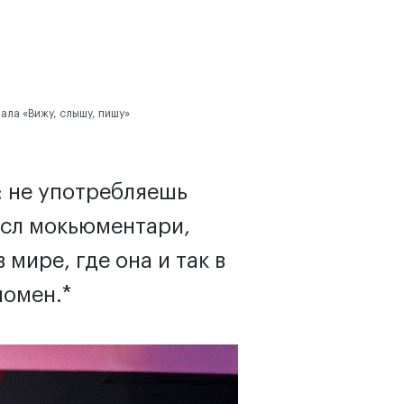
нала «Вижу, слышу, пишу»
: не употребляешь
ысл мокьюментари,
мире, где она и так в
номен.*