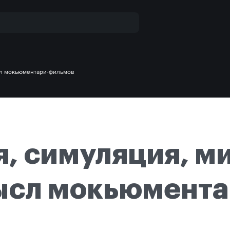
сл мокьюментари-фильмов
, симуляция, м
ысл мокьюмента