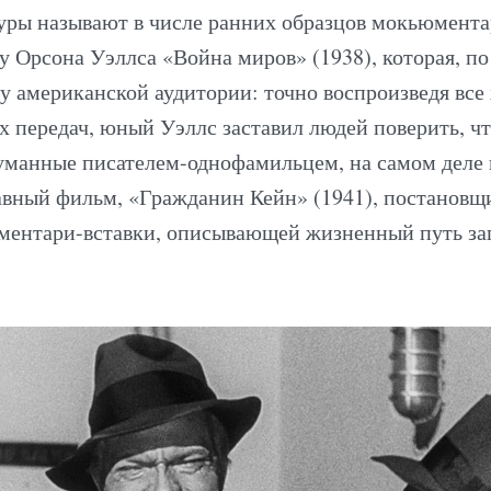
уры называют в числе ранних образцов мокьюмента
 Орсона Уэллса «Война миров» (1938), которая, по
у американской аудитории: точно воспроизведя все
х передач, юный Уэллс заставил людей поверить, ч
уманные писателем-однофамильцем, на самом деле 
авный фильм, «Гражданин Кейн» (1941), постановщи
ентари-вставки, описывающей жизненный путь заг