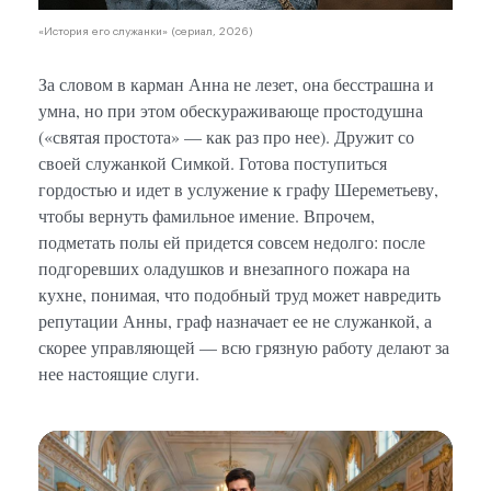
«История его служанки» (сериал, 2026)
За словом в карман Анна не лезет, она бесстрашна и
умна, но при этом обескураживающе простодушна
(«святая простота» — как раз про нее). Дружит со
своей служанкой Симкой. Готова поступиться
гордостью и идет в услужение к графу Шереметьеву,
чтобы вернуть фамильное имение. Впрочем,
подметать полы ей придется совсем недолго: после
подгоревших оладушков и внезапного пожара на
кухне, понимая, что подобный труд может навредить
репутации Анны, граф назначает ее не служанкой, а
скорее управляющей — всю грязную работу делают за
нее настоящие слуги.