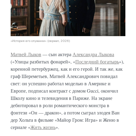
«История его служанки» (сериал, 2026)
Матвей Лыков
— сын актера
Александра Лыкова
(«Улицы разбитых фонарей», «
Последний богатырь
»),
коренной петербуржец, как и его герой. И так же, как
граф Шереметьев, Матвей Александрович повидал
свет: он успешно работал моделью в Америке и
Европе, подписал контракт с домом Gucci, окончил
Школу кино и телевидения в Париже. На экране
дебютировал в роли романтического монстра в
фэнтези «Он — дракон», а потом сыграл злодея Ван
дер Хольта в фильме «Майор Гром: Игра» и Женю в
сериале «
Жить жизнь
».