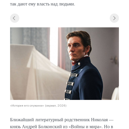
так дают ему власть над людьми.
«Исто
«История его служанки» (сериал, 2026)
Ближайший литературный родственник Николая —
князь Андрей Болконский из «Войны и мира». Но в