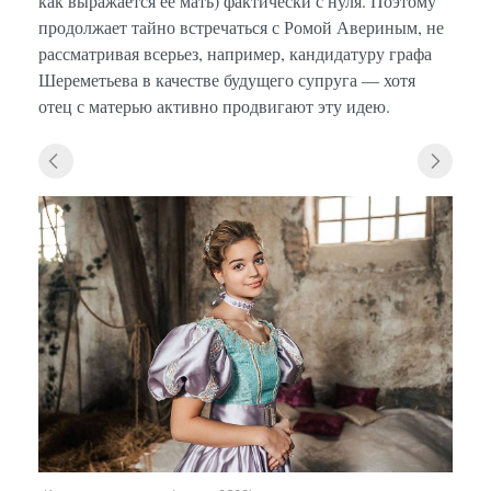
как выражается ее мать) фактически с нуля. Поэтому
продолжает тайно встречаться с Ромой Авериным, не
рассматривая всерьез, например, кандидатуру графа
Шереметьева в качестве будущего супруга — хотя
отец с матерью активно продвигают эту идею.
«Исто