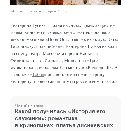
«История его служанки» (сериал, 2026)
Екатерина Гусева — одна из самых ярких актрис не
только кино, но и музыкального театра. Она была
звездой мюзикла «Норд-Ост», сыграв взрослую Катю
Татаринову. Больше 20 лет Екатерина Гусева выходит
на сцену театра Моссовета в роли Настасьи
Филипповны в «Идиоте», Миледи из «Трех
мушкетеров», королевы Елизаветы в «Ричарде III». А
в фильме «
Тобол
» она воплотила императрицу
Екатерину, первую женщину на российском престоле.
Читайте также
Какой получилась «История его
служанки»: романтика
в кринолинах, платья диснеевских