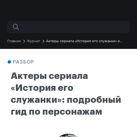
Поиск по сайту
Главная
Журнал
Актеры сериала «История его служанки» и
разбор их персонажей
РАЗБОР
Актеры сериала
«История его
служанки»: подробный
гид по персонажам