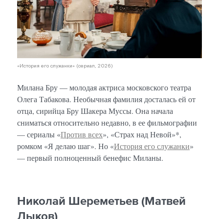
«История его служанки» (сериал, 2026)
Милана Бру — молодая актриса московского театра
Олега Табакова. Необычная фамилия досталась ей от
отца, сирийца Бру Шакера Муссы. Она начала
сниматься относительно недавно, в ее фильмографии
— сериалы «
Против всех
», «Страх над Невой»*,
ромком «Я делаю шаг». Но «
История его служанки
»
— первый полноценный бенефис Миланы.
Николай Шереметьев (Матвей
Лыков)