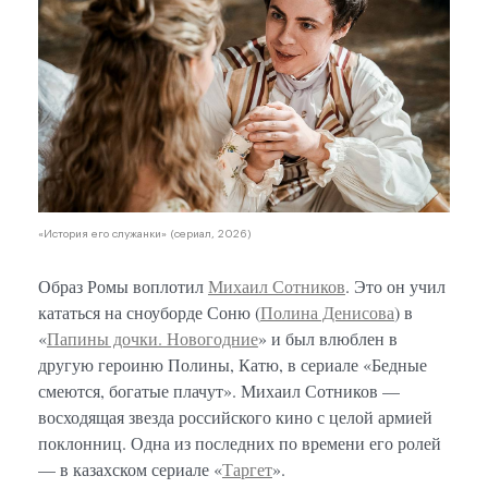
«История его служанки» (сериал, 2026)
Образ Ромы воплотил
Михаил Сотников
. Это он учил
кататься на сноуборде Соню (
Полина Денисова
) в
«
Папины дочки. Новогодние
» и был влюблен в
другую героиню Полины, Катю, в сериале «Бедные
смеются, богатые плачут». Михаил Сотников —
восходящая звезда российского кино с целой армией
поклонниц. Одна из последних по времени его ролей
— в казахском сериале «
Таргет
».