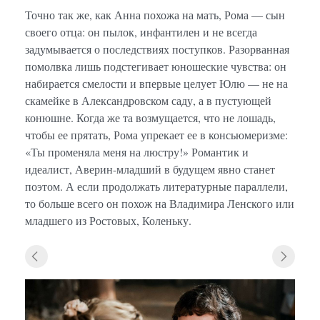
Точно так же, как Анна похожа на мать, Рома — сын
своего отца: он пылок, инфантилен и не всегда
задумывается о последствиях поступков. Разорванная
помолвка лишь подстегивает юношеские чувства: он
набирается смелости и впервые целует Юлю — не на
скамейке в Александровском саду, а в пустующей
конюшне. Когда же та возмущается, что не лошадь,
чтобы ее прятать, Рома упрекает ее в консьюмеризме:
«Ты променяла меня на люстру!» Романтик и
идеалист, Аверин-младший в будущем явно станет
поэтом. А если продолжать литературные параллели,
то больше всего он похож на Владимира Ленского или
младшего из Ростовых, Коленьку.
«Исто