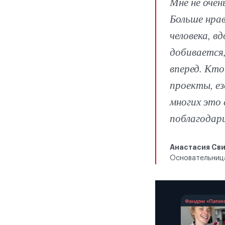
Мне не очен
Больше нра
человека, в
добивается
вперед. Кто
проекты, е
многих это 
поблагодари
Анастасия Св
Основательница