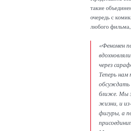
такие объедине
очередь с коми
любого фильма, 
«Феномен по
вдохновляли
через сараф
Теперь нам 
обсуждать 
ближе. Мы з
жизни, и и
фигуры, а п
присоединит