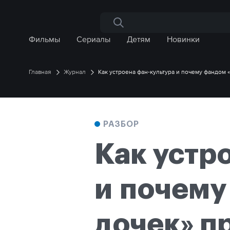
Поиск по сайту
Фильмы
Сериалы
Детям
Новинки
Главная
Журнал
Как устроена фан-культура и почему фандом 
РАЗБОР
Как устр
и почему
дочек» п