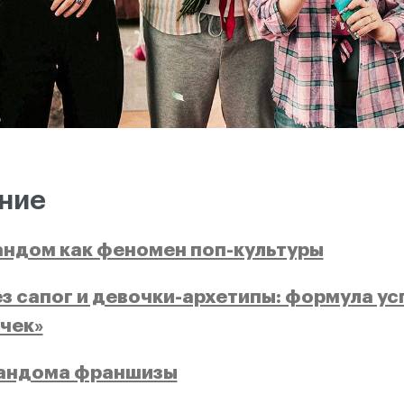
ние
андом как феномен поп-культуры
з сапог и девочки-архетипы: формула ус
чек»
андома франшизы