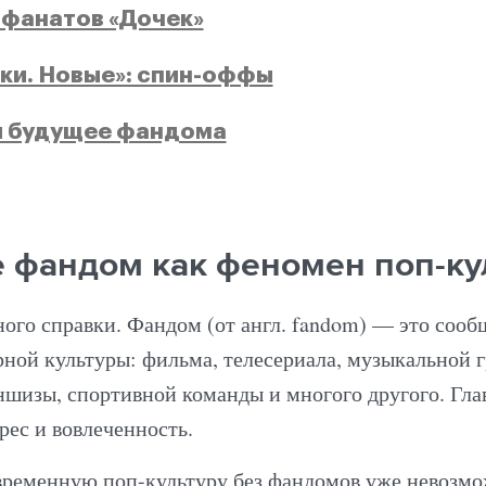
 фанатов «Дочек»
ки. Новые»: спин-оффы
и будущее фандома
е фандом как феномен поп-к
ого справки. Фандом (от англ. fandom) — это сооб
рной культуры: фильма, телесериала, музыкальной 
ншизы, спортивной команды и многого другого. Гла
рес и вовлеченность.
временную поп-культуру без фандомов уже невозмо