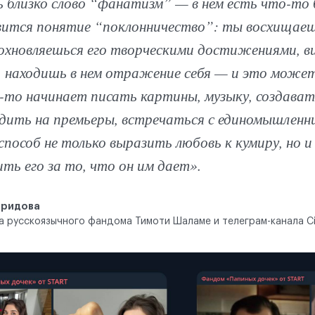
ь близко слово “фанатизм” — в нем есть что-то 
вится понятие “поклонничество”: ты восхищае
дохновляешься его творческими достижениями, ви
, находишь в нем отражение себя — и это може
-то начинает писать картины, музыку, создават
здить на премьеры, встречаться с единомышленн
способ не только выразить любовь к кумиру, но и
ть его за то, что он им дает».
иридова
 русскоязычного фандома Тимоти Шаламе и телеграм-канала Ci