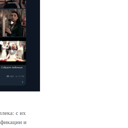
лека: с их
ификации и