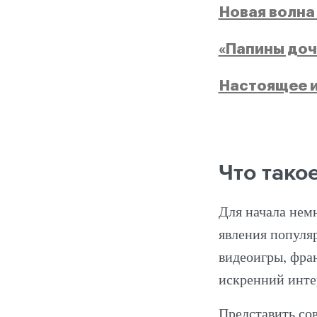
Новая волна
«Папины доч
Настоящее 
Что тако
Для начала немн
явления популя
видеоигры, фра
искренний инте
Представить со