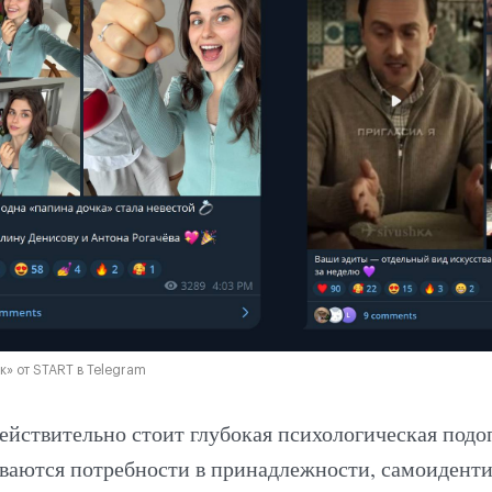
» от START в Telegram
йствительно стоит глубокая психологическая подоп
аются потребности в принадлежности, самоидент