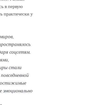
сь в первую
ь практически у
умиров,
спространялось
даря соцсетям.
иями,
иры стали
 повседневной
недостижимые
ще эмоционально