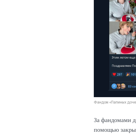
Фандом «Папиных дочек
За фандомами де
помощью закрыв