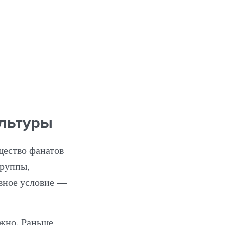
ультуры
щество фанатов
группы,
вное условие —
жно. Раньше