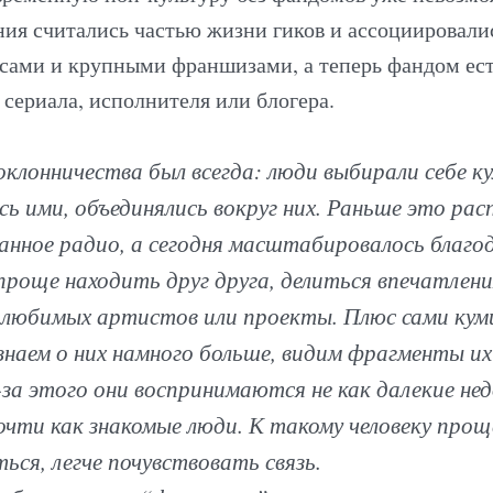
ния считались частью жизни гиков и ассоциировали
ксами и крупными франшизами, а теперь фандом ест
сериала, исполнителя или блогера.
клонничества был всегда: люди выбирали себе к
сь ими, объединялись вокруг них. Раньше это ра
анное радио, а сегодня масштабировалось благо
проще находить друг друга, делиться впечатлен
любимых артистов или проекты. Плюс сами кум
наем о них намного больше, видим фрагменты их
з-за этого они воспринимаются не как далекие 
очти как знакомые люди. К такому человеку про
ься, легче почувствовать связь.