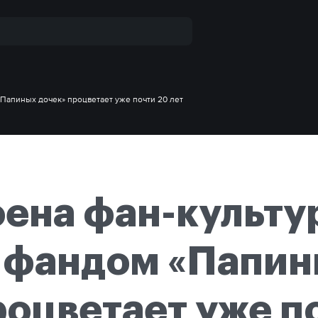
«Папиных дочек» процветает уже почти 20 лет
оена фан-культу
 фандом «Папи
роцветает уже п