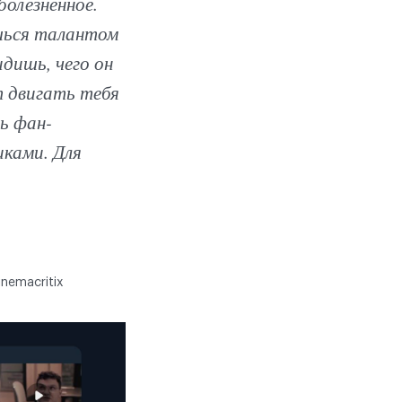
болезненное.
шься талантом
дишь, чего он
т двигать тебя
ь фан-
иками. Для
nemacritix