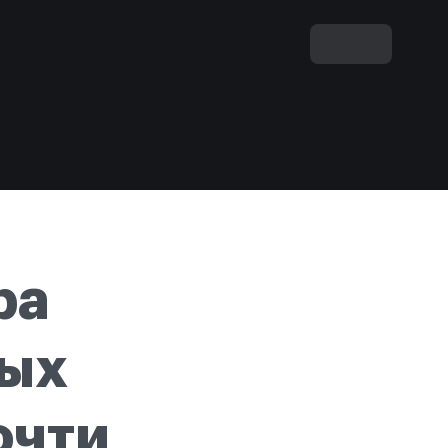
ра
ных
очти