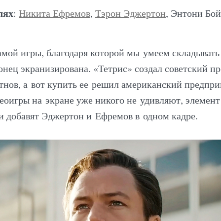
лях
:
Никита Ефремов
,
Тэрон Эджертон
, Энтони Бой
амой игры, благодаря которой мы умеем складывать
конец экранизирована. «Тетрис» создал советский п
нов, а вот купить ее решил американский предпри
еоигры на экране уже никого не удивляют, элемент
 добавят Эджертон и Ефремов в одном кадре.