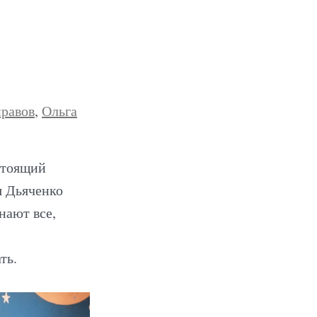
равов
,
Ольга
стоящий
я Дьяченко
нают все,
ть.