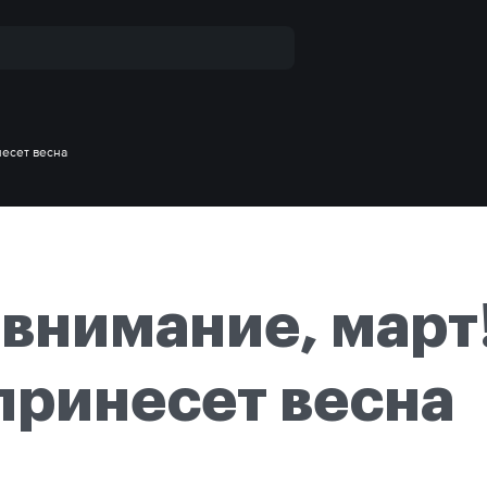
несет весна
 внимание, март
принесет весна