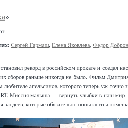
ка
»
рт
лях
:
Сергей Гармаш
,
Елена Яковлева
,
Федор Доброн
становил рекорд в российском прокате и создал на
ких сборов раньше никогда не было. Фильм Дмитри
м любителе апельсинов, которого теперь уж точно з
ART. Миссия малыша — вернуть улыбки в наш мир
ся злодеев, которые обязательно попытаются помеша