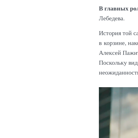
В главных ро
Лебедева.
История той с
в корзине, на
Алексей Пажит
Поскольку вид
неожиданности