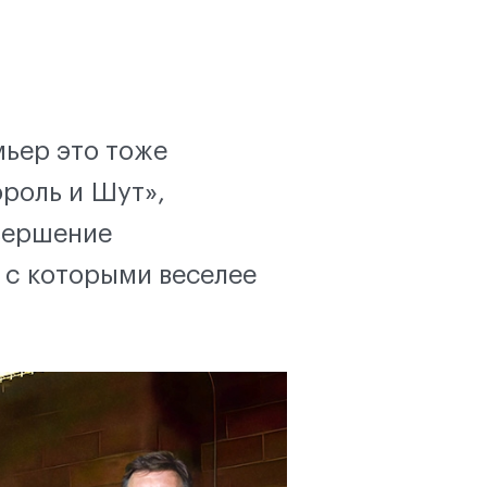
мьер это тоже
ороль и Шут»,
вершение
 с которыми веселее