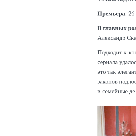
Премьера
: 26
В главных ро
Александр Ска
Подходит к ко
сериала удалос
это так элега
законов подло
в семейные дел