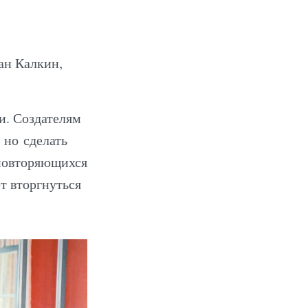
ан Калкин,
и. Создателям
 но сделать
 повторяющихся
т вторгнуться