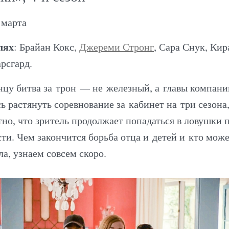
 марта
лях
: Брайан Кокс,
Джереми Стронг
, Сара Снук, Кир
рсгард.
нцу битва за трон — не железный, а главы компани
ь растянуть соревнование за кабинет на три сезона,
нтно, что зритель продолжает попадаться в ловушки
сти. Чем закончится борьба отца и детей и кто може
а, узнаем совсем скоро.