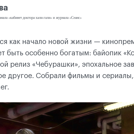
ва
анала «кабинет доктора хали-гали» и журнала «Сеанс»
ся как начало новой жизни — кинопре
т быть особенно богатым: байопик «К
й релиз «Чебурашки», эпохальное за
ое другое. Собрали фильмы и сериалы,
ег.