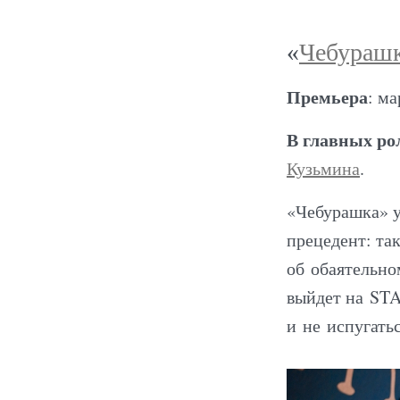
«
Чебураш
Премьера
: ма
В главных ро
Кузьмина
.
«Чебурашка» у
прецедент: та
об обаятельно
выйдет на ST
и не испугать