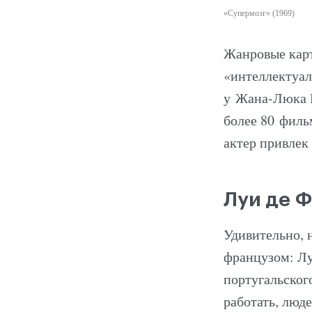
«Супермозг» (1969)
Жанровые карт
«интеллектуал
у Жана-Люка Г
более 80 филь
актер привлек
Луи де 
Удивительно, 
французом: Лу
португальског
работать, люд