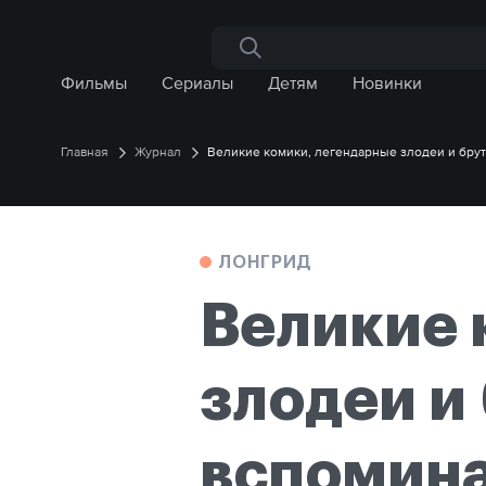
Поиск по сайту
Фильмы
Сериалы
Детям
Новинки
Главная
Журнал
Великие комики, легендарные злодеи и брут
ЛОНГРИД
Великие 
злодеи и
вспомина