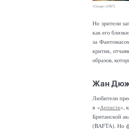
«Оскар» (1967)
Но зрители за
как его близк
за Фантомасо
критик, отчая
образов, кото
Жан Дю
Любители пре
в «
Артисте
», 
Британской ак
(BAFTA). Но ф