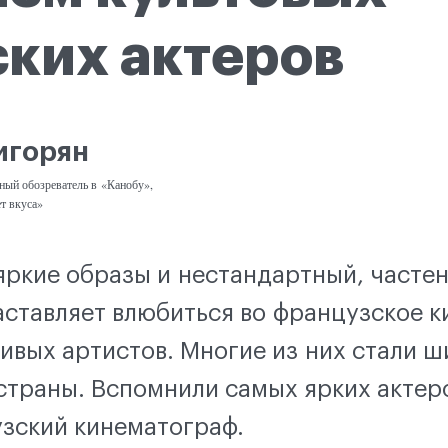
ких актеров
игорян
ный обозреватель в «Канобу»,
т вкуса»
ркие образы и нестандартный, часте
заставляет влюбиться во французское к
ивых артистов. Многие из них стали ш
страны. Вспомнили самых ярких актеро
зский кинематограф.