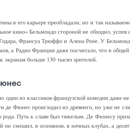
ины в его карьере преобладали, но и так называем
ьное кино» Бельмондо стороной не обходил, успев 
одара, Франсуа Трюффо и Алена Рене. У Бельмонд
мов, а Радио Франции даже посчитало, что в обще
 к экранам больше 130 тысяч зрителей.
Фюнес
но один из классиков французской комедии даже не
и де Фюнес происходил из древнего, но уже не сл
о рода. Путь к славе был тяжелым. Де Фюнесу прих
ей он смешил, в основном, в ночных клубах, а деся