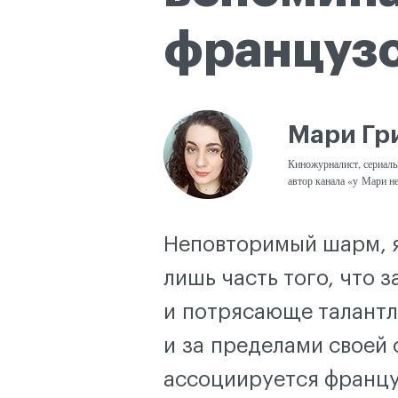
французс
Мари Гр
Киножурналист, сериаль
автор канала «у Мари не
Неповторимый шарм, я
лишь часть того, что 
и потрясающе талантл
и за пределами своей 
ассоциируется францу