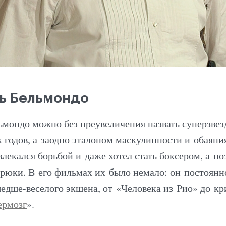
ь Бельмондо
мондо можно без преувеличения назвать суперзвез
х годов, а заодно эталоном маскулинности и обаяни
влекался борьбой и даже хотел стать боксером, а по
трюки. В его фильмах их было немало: он постоянн
едше-веселого экшена, от «Человека из Рио» до к
ермозг
».