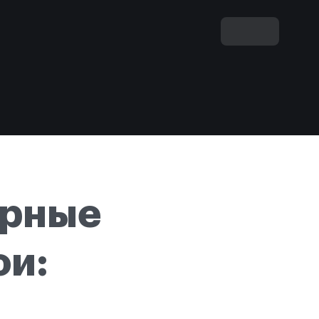
арные
ои: