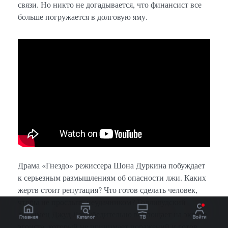
связи. Но никто не догадывается, что финансист все
больше погружается в долговую яму.
Драма «Гнездо» режиссера Шона Дуркина побуждает
к серьезным размышлениям об опасности лжи. Каких
жертв стоит репутация? Что готов сделать человек,
чтобы не прослыть неудачником? Голливудский
любимец Джуд Лоу убедительно воплощает на экране
Главная
Каталог
ТВ
Войти
эгоиста, который не принимает поражений и готов