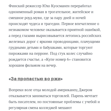
Финский режиссер Юхо Куосманен переработал
одноименный роман в трогательное, житейское и
смешное роуд-муви, где за пару дней и ночей
происходят чудеса и трагедии. Первое впечатление о
незнакомом человеке оказывается приятной ошибкой,
а перед глазами вырисовывается летопись российских
железных дорог с яркими проводницами, плачущими
грудными детьми и бабушками, которые торгуют
пирожками на перроне. Под стук колес случайно
рождается счастье, а «Купе номер 6» становится
хорошим фильмом на вечер.
«
За пропастью во ржи
»
Вопреки воле отца молодой американец Джером
отказывается заниматься торговлей. Парень мечтает
быть писателем, но постоянные проблемы с учебой и
регулярная смена колледжей мешают