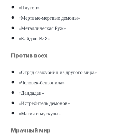
«Плутон»
«Мертвые-мертвые демоны»
«Металлическая Руж»
«Кайдзю № 8»
Против всех
«Отряд самоубийц из другого мира»
«Человек-бензопила»
«Дандадан»
«Истребитель демонов»
«Магия и мускулы»
Мрачный мир