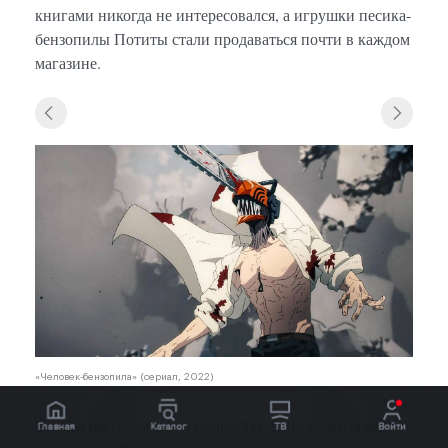
книгами никогда не интересовался, а игрушки песика-
бензопилы Потиты стали продаваться почти в каждом
магазине.
«Человек-бензопила» (сериал, 2022)
Сериал рассказывает о подростке Дэндзи, которому
Главная
Каталог
ТВ
Войти