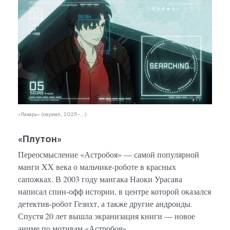
«Лазарь» (сериал, 2025–...)
«Плутон»
Переосмысление «Астробоя» — самой популярной
манги XX века о мальчике-роботе в красных
сапожках. В 2003 году мангака Наоки Урасава
написал спин-офф истории, в центре которой оказался
детектив-робот Гезихт, а также другие андроиды.
Спустя 20 лет вышла экранизация книги — новое
аниме по мотивам «Астробоя».