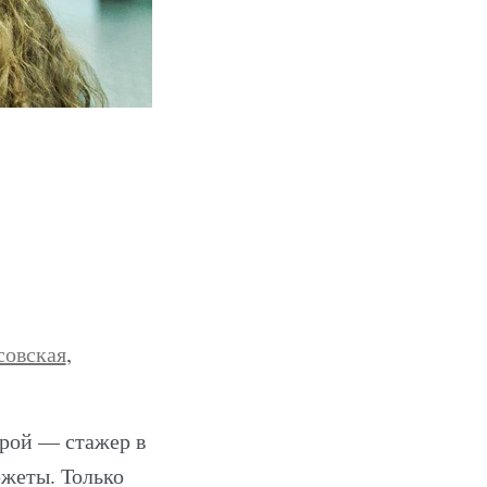
совская
,
ерой — стажер в
жеты. Только