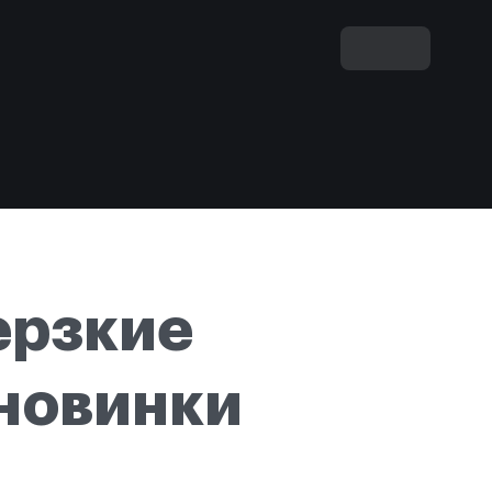
ерзкие
-новинки