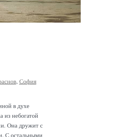
раснов
,
София
иной в духе
 из небогатой
ми. Она дружит с
ги. С остальными