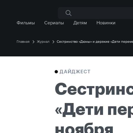
Поиск по сайту
Фильмы
Сериалы
Детям
Новинки
Главная
Журнал
Сестринство «Дюны» и дерзкие «Дети перем
ДАЙДЖЕСТ
Сестринс
«Дети пе
ноября