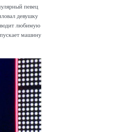
опулярный певец
иловал девушку
риводит любимую
запускает машину