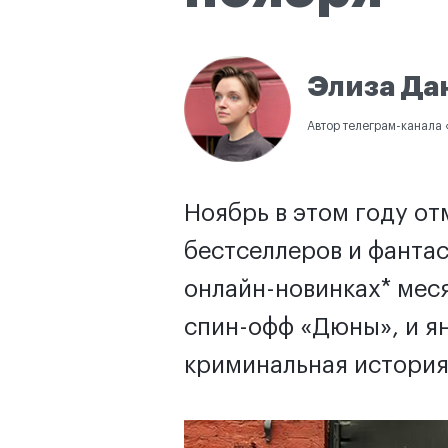
Элиза Да
Автор телеграм-канала «
Ноябрь в этом году о
бестселлеров и фанта
онлайн-новинках* меся
спин-офф «Дюны», и я
криминальная история