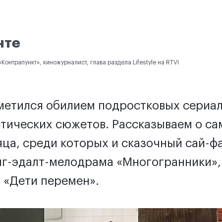
нте
Контрапункт», киножурналист, глава раздела Lifestyle на RTVI
тметился обилием подростковых сериал
стических сюжетов. Рассказываем о с
ца, среди которых и сказочный сай-фа
нг-эдалт-мелодрама «Многогранники»,
 «Дети перемен».