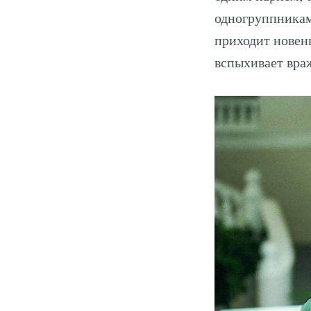
одногруппникам
приходит новен
вспыхивает враж