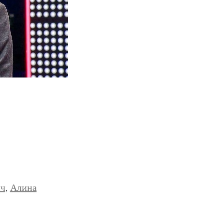
ич
,
Алина