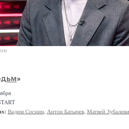
024)
едьм
»
оября
START
ях:
Вадим Соснин
,
Антон Батырев
,
Матвей Зубалев