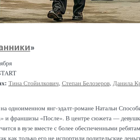
анники
»
оября
START
ях:
Тина Стойилкович
,
Степан Белозеров
,
Данила К
 на одноименном янг-эдалт-романе Натальи Способ
» и франшизы «После». В центре сюжета — девушка
учится в вузе вместе с более обеспеченными ребята
ак как только его не испортили родительские день