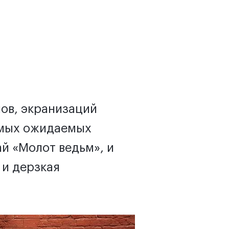
ов, экранизаций
амых ожидаемых
й «Молот ведьм», и
 и дерзкая