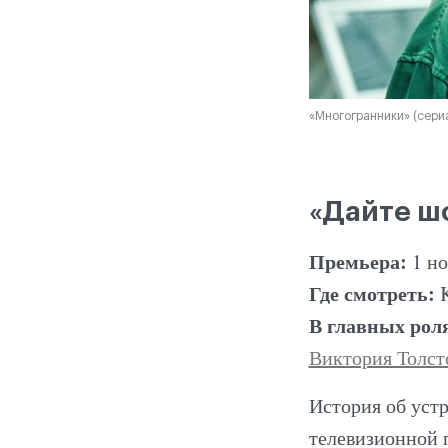
«Многогранники» (сери
«Дайте ш
Премьера:
1 н
Где смотреть:
В главных рол
Виктория Толст
История об уст
телевизионной 