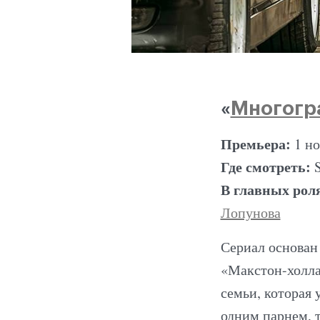
«
Многогр
Премьера:
1 н
Где смотреть:
В главных рол
Лопунова
Сериал основан
«Макстон-холла
семьи, которая 
одним парнем, т