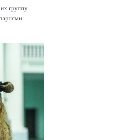
 их группу
 парнями
.