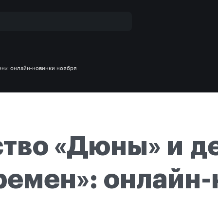
ен»: онлайн-новинки ноября
тво «Дюны» и д
ремен»: онлайн