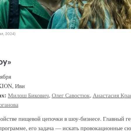
ал, 2024)
оу»
оября
KION, Иви
ях:
Милош Бикович
,
Олег Савостюк
,
Анастасия Кра
оганова
ройстве пищевой цепочки в шоу-бизнесе. Главный г
программе, его задача — искать провокационные сю