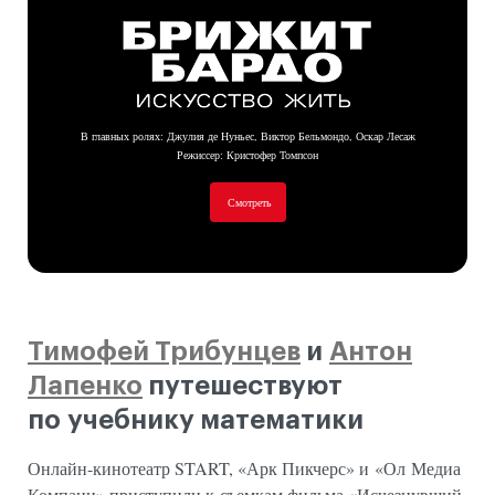
: Джулия де Нуньес, Виктор Бельмондо, Оскар Лесаж
В главных ролях
Кристофер Томпсон
Режиссер:
Смотреть
Тимофей Трибунцев
и
Антон
Лапенко
путешествуют
по учебнику математики
Онлайн-кинотеатр START, «Арк Пикчерс» и «Ол Медиа
Компани» приступили к съемкам фильма «Исчезнувший