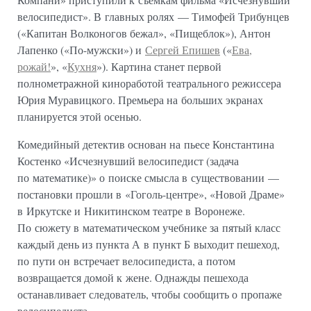
велосипедист». В главных ролях — Тимофей Трибунцев
(«Капитан Волконогов бежал», «Пищеблок»), Антон
Лапенко («По-мужски») и
Сергей Епишев
(«
Ева,
рожай!
», «
Кухня
»). Картина станет первой
полнометражной киноработой театрального режиссера
Юрия Муравицкого. Премьера на больших экранах
планируется этой осенью.
Комедийный детектив основан на пьесе Константина
Костенко «Исчезнувший велосипедист (задача
по математике)» о поиске смысла в существовании —
постановки прошли в «Гоголь-центре», «Новой Драме»
в Иркутске и Никитинском театре в Воронеже.
По сюжету в математическом учебнике за пятый класс
каждый день из пункта А в пункт Б выходит пешеход,
по пути он встречает велосипедиста, а потом
возвращается домой к жене. Однажды пешехода
останавливает следователь, чтобы сообщить о пропаже
велосипедиста.