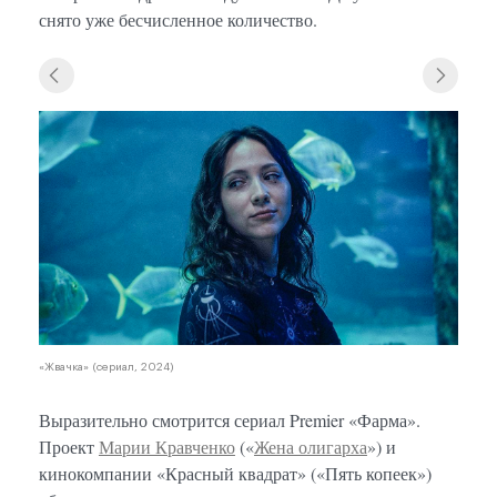
снято уже бесчисленное количество.
«Жвач
«Жвачка» (сериал, 2024)
Выразительно смотрится сериал Premier «Фарма».
Проект
Марии Кравченко
(«
Жена олигарха
») и
кинокомпании «Красный квадрат» («Пять копеек»)