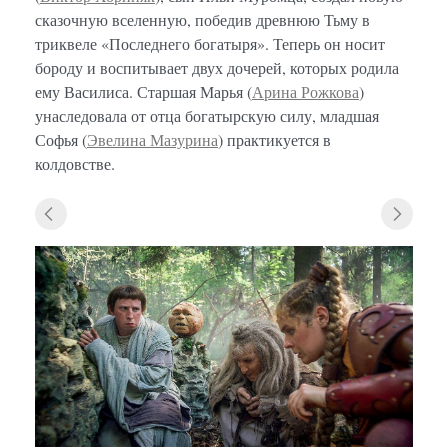
сказочную вселенную, победив древнюю Тьму в
триквеле «Последнего богатыря». Теперь он носит
бороду и воспитывает двух дочерей, которых родила
ему Василиса. Старшая Марья (
Арина Рожкова
)
унаследовала от отца богатырскую силу, младшая
Софья (
Эвелина Мазурина
) практикуется в
колдовстве.
«Посл