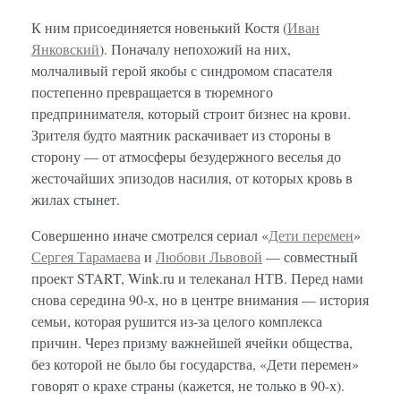
К ним присоединяется новенький Костя (
Иван
Янковский
). Поначалу непохожий на них,
молчаливый герой якобы с синдромом спасателя
постепенно превращается в тюремного
предпринимателя, который строит бизнес на крови.
Зрителя будто маятник раскачивает из стороны в
сторону — от атмосферы безудержного веселья до
жесточайших эпизодов насилия, от которых кровь в
жилах стынет.
Совершенно иначе смотрелся сериал «
Дети перемен
»
Сергея Тарамаева
и
Любови Львовой
— совместный
проект START, Wink.ru и телеканал НТВ. Перед нами
снова середина 90-х, но в центре внимания — история
семьи, которая рушится из-за целого комплекса
причин. Через призму важнейшей ячейки общества,
без которой не было бы государства, «Дети перемен»
говорят о крахе страны (кажется, не только в 90-х).