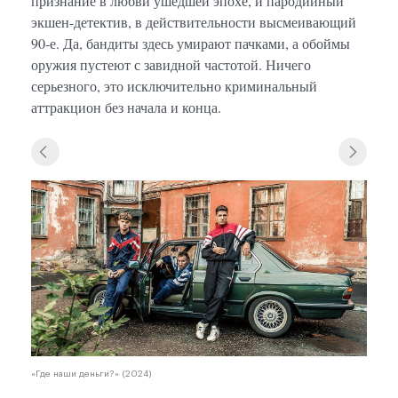
признание в любви ушедшей эпохе, и пародийный
экшен-детектив, в действительности высмеивающий
90-е. Да, бандиты здесь умирают пачками, а обоймы
оружия пустеют с завидной частотой. Ничего
серьезного, это исключительно криминальный
аттракцион без начала и конца.
«Где 
«Где наши деньги?» (2024)