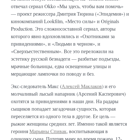
отвечал сериал Okko «Мы здесь, чтобы вам помочь»
— проект режиссера Дмитрия Тюрина («Эпидемия») и
кинокомпаний Lookfilm, «Место силы» и Originals
Production. Это сложносоставной сериал, авторы
которого явно вдохновлялись и «Охотниками за
привидениями», и «Людьми в черном», и
«Сверхъестественным». Все это переложили на
эстетику русской безнадеги — разбитые подъезды,
мрачные больницы, едва освещенные улицы и
мерцающие лампочки по поводу и без.
Экс-следователь Макс (
Алексей Маклаков
) и его
молчаливый лысый напарник (Арсений Касперович)
охотятся за привидениями в наши дни. На радары
сыщиков попадает загадочная сущность, которая
переселяется из одного тела в другое. Ее цель —
рыжие женщины средних лет. Именно такой является
героиня
Марьяны Спивак
, воспитывающая в
одиночку сына. Потеряв маму во время пожара, 12-