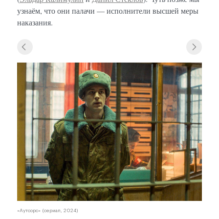
узнаём, что они палачи — исполнители высшей меры
наказания.
«Аутс
«Аутсорс» (сериал, 2024)