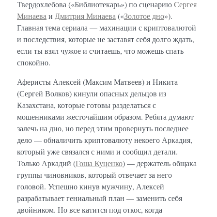
Твердохлебова («Библиотекарь») по сценарию
Сергея
Минаева
и
Дмитрия Минаева
(«
Золотое дно
»).
Главная тема сериала — махинации с криптовалютой
и последствия, которые не заставят себя долго ждать,
если ты взял чужое и считаешь, что можешь спать
спокойно.
Аферисты Алексей (Максим Матвеев) и Никита
(Сергей Волков) кинули опасных дельцов из
Казахстана, которые готовы разделаться с
мошенниками жесточайшим образом. Ребята думают
залечь на дно, но перед этим провернуть последнее
дело — обналичить криптовалюту некоего Аркадия,
который уже связался с ними и сообщил детали.
Только Аркадий (
Гоша Куценко
) — держатель общака
группы чиновников, который отвечает за него
головой. Успешно кинув мужчину, Алексей
разрабатывает гениальный план — заменить себя
двойником. Но все катится под откос, когда