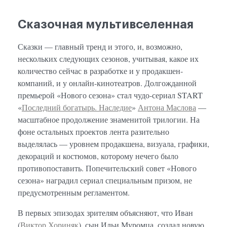
Сказочная мультивселенная
Сказки — главный тренд и этого, и, возможно,
нескольких следующих сезонов, учитывая, какое их
количество сейчас в разработке и у продакшен-
компаний, и у онлайн-кинотеатров. Долгожданной
премьерой «Нового сезона» стал чудо-сериал START
«
Последний богатырь. Наследие
»
Антона Маслова
—
масштабное продолжение знаменитой трилогии. На
фоне остальных проектов лента разительно
выделялась — уровнем продакшена, визуала, графики,
декораций и костюмов, которому нечего было
противопоставить. Попечительский совет «Нового
сезона» наградил сериал специальным призом, не
предусмотренным регламентом.
В первых эпизодах зрителям объясняют, что Иван
(
Виктор Хориняк
), сын Ильи Муромца, создал новую