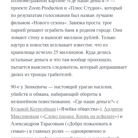
полнометражной картине «Где наши деньги?» —
проекте Zoom Production и «Плюс Студии», который
по результатам голосования был назван лучшим
фильмом «Нового сезона». Завязка проста: трое
парней решают ограбить банк в родном городе. Они
ломают стену и выносят миллион рублей. Только
наутро в новостях всплывает известие, что из
хранилища исчезло 25 миллионов. Куда делись
остальные деньги и что там вообще произошло,
пытается выяснить следователь, который допрашивает
двоих из троицы грабителей.
90-е у Зинкевича — настоящий ураган насилия,
убийств и обмана, набирающий обороты в
нелинейном повествовании. «Где наши деньги?» с
Кузьмой Котрелёвым
(«Ячейка общества»),
Андреем
Максимовым
(«
Слово пацана. Кровь на асфальте
») и
Александром Тарасовым («Добро пожаловать в
семью») в главных ролях — одновременно и