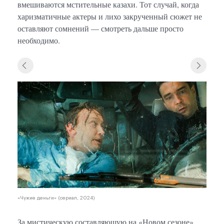
вмешиваются мстительные казахи. Тот случай, когда
харизматичные актеры и лихо закрученный сюжет не
оставляют сомнений — смотреть дальше просто
необходимо.
«Чужи
«Чужие деньги» (сериал, 2024)
За мистическую составляющую на «Новом сезоне»