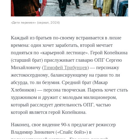
«Дети перемен» (сериал, 2024)
Каждый из братьев по-своему встраивается в лихие
времена: один хочет заработать, второй мечтает
подняться по «карьерной лестнице». Герой Копейкина
(старший брат) прислуживает главарю ОПГ Сергею
Михайловичу (
Тимофей Трибунцев
) — персонажу
жестокосердному, балансирующему на грани то ли
абсурда, то ли безумия. Средний брат (Макар
Хлебников) — персона творческая. Парень хочет стать
художником и дружит с молодым милиционером,
который расследует деятельность ОПГ, частью
которой является герой Копейкина.
Наконец, свое видение 90-х предлагает режиссер
Владимир Зинкевич («Спайс бойз») в