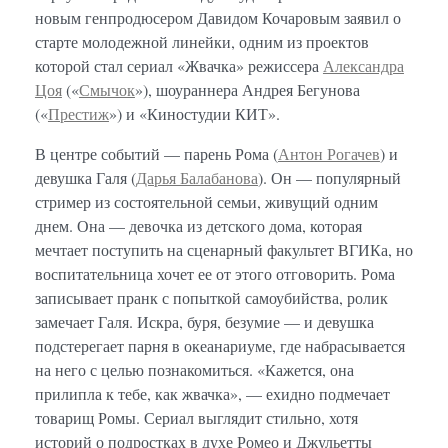
новым генпродюсером Давидом Кочаровым заявил о
старте молодежной линейки, одним из проектов
которой стал сериал «Жвачка» режиссера
Александра
Цоя
(«
Смычок
»), шоураннера Андрея Бегунова
(«
Престиж
») и «Киностудии КИТ».
В центре событий — парень Рома (
Антон Рогачев
) и
девушка Галя (
Дарья Балабанова
). Он — популярный
стример из состоятельной семьи, живущий одним
днем. Она — девочка из детского дома, которая
мечтает поступить на сценарный факультет ВГИКа, но
воспитательница хочет ее от этого отговорить. Рома
записывает пранк с попыткой самоубийства, ролик
замечает Галя. Искра, буря, безумие — и девушка
подстерегает парня в океанариуме, где набрасывается
на него с целью познакомиться. «Кажется, она
прилипла к тебе, как жвачка», — ехидно подмечает
товарищ Ромы. Сериал выглядит стильно, хотя
историй о подростках в духе Ромео и Джульетты