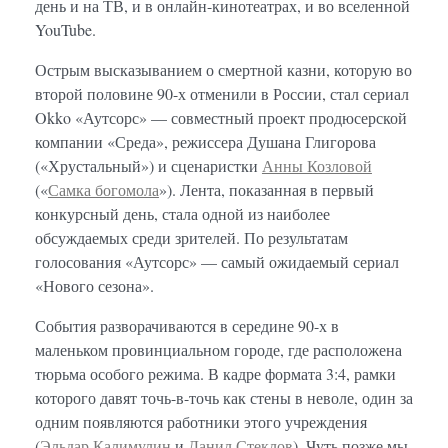
день и на ТВ, и в онлайн-кинотеатрах, и во вселенной
YouTube.
Острым высказыванием о смертной казни, которую во
второй половине 90-х отменили в России, стал сериал
Okko «Аутсорс» — совместный проект продюсерской
компании «Среда», режиссера Душана Глигорова
(«Хрустальный») и сценаристки
Анны Козловой
(«
Самка богомола
»). Лента, показанная в первый
конкурсный день, стала одной из наиболее
обсуждаемых среди зрителей. По результатам
голосования «Аутсорс» — самый ожидаемый сериал
«Нового сезона».
События разворачиваются в середине 90-х в
маленьком провинциальном городе, где расположена
тюрьма особого режима. В кадре формата 3:4, рамки
которого давят точь-в-точь как стены в неволе, один за
одним появляются работники этого учреждения
(
Эльдар Калимулин
и
Данил Стеклов
). Чуть позже мы