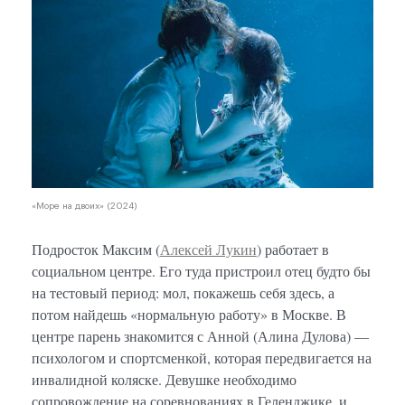
«Море
«Море на двоих» (2024)
Подросток Максим (
Алексей Лукин
) работает в
социальном центре. Его туда пристроил отец будто бы
на тестовый период: мол, покажешь себя здесь, а
потом найдешь «нормальную работу» в Москве. В
центре парень знакомится с Анной (Алина Дулова) —
психологом и спортсменкой, которая передвигается на
инвалидной коляске. Девушке необходимо
сопровождение на соревнованиях в Геленджике, и