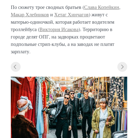
По сюжету трое сводных братьев (
Слава Копейкин
,
Макар Хлебников
и
Хетаг Хинчагов
) живут с
матерью-одиночкой, которая работает водителем
троллейбуса (
Виктория Исакова
). Территорию в
городе делят ОПГ, на задворках процветают
подпольные стрип-клубы, а на заводах не платят
зарплату.
«Дети