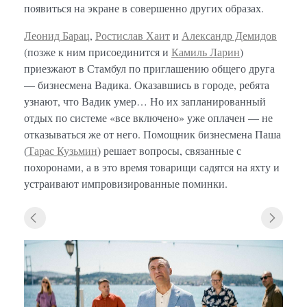
появиться на экране в совершенно других образах.
Леонид Барац
,
Ростислав Хаит
и
Александр Демидов
(позже к ним присоединится и
Камиль Ларин
)
приезжают в Стамбул по приглашению общего друга
— бизнесмена Вадика. Оказавшись в городе, ребята
узнают, что Вадик умер… Но их запланированный
отдых по системе «все включено» уже оплачен — не
отказываться же от него. Помощник бизнесмена Паша
(
Тарас Кузьмин
) решает вопросы, связанные с
похоронами, а в это время товарищи садятся на яхту и
устраивают импровизированные поминки.
«Один