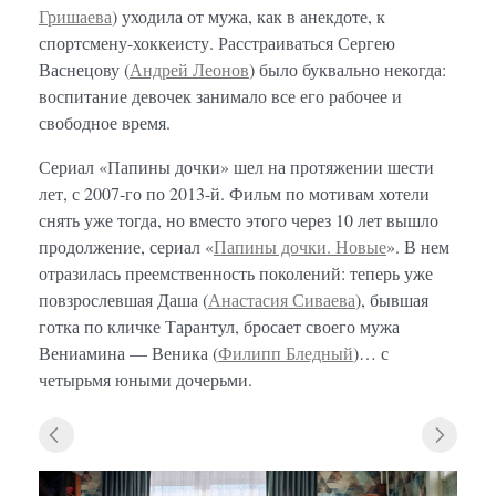
Гришаева
) уходила от мужа, как в анекдоте, к
спортсмену-хоккеисту. Расстраиваться Сергею
Васнецову (
Андрей Леонов
) было буквально некогда:
воспитание девочек занимало все его рабочее и
свободное время.
Сериал «Папины дочки» шел на протяжении шести
лет, с 2007-го по 2013-й. Фильм по мотивам хотели
снять уже тогда, но вместо этого через 10 лет вышло
продолжение, сериал «
Папины дочки. Новые
». В нем
отразилась преемственность поколений: теперь уже
повзрослевшая Даша (
Анастасия Сиваева
), бывшая
готка по кличке Тарантул, бросает своего мужа
Вениамина — Веника (
Филипп Бледный
)… с
четырьмя юными дочерьми.