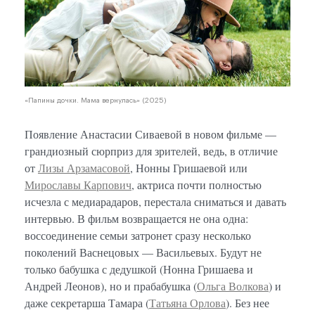
«Папины дочки. Мама вернулась» (2025)
Появление Анастасии Сиваевой в новом фильме —
грандиозный сюрприз для зрителей, ведь, в отличие
от
Лизы Арзамасовой
, Нонны Гришаевой или
Мирославы Карпович
, актриса почти полностью
исчезла с медиарадаров, перестала сниматься и давать
интервью. В фильм возвращается не она одна:
воссоединение семьи затронет сразу несколько
поколений Васнецовых — Васильевых. Будут не
только бабушка с дедушкой (Нонна Гришаева и
Андрей Леонов), но и прабабушка (
Ольга Волкова
) и
даже секретарша Тамара (
Татьяна Орлова
). Без нее