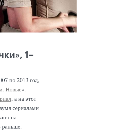
ки», 1–
07 по 2013 год,
и. Новые
».
риал
, а на этот
двумя сериалами
ано на
 раньше.