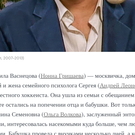
л, 2007–2013)
ла Васнецова (
Нонна Гришаева
) — москвичка, дом
 и жена семейного психолога Сергея (
Андрей Леон
естного хоккеиста. Она ушла из семьи с обещанием 
 те остались на попечении отца и бабушки. Вот толь
нина Семеновна (
Ольга Волкова
), заслуженный энто
ии, интересовалась насекомыми куда больше, чем л
. Бабушка провела с внучками несколько дней, а к