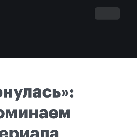
нулась»:
поминаем
сериала