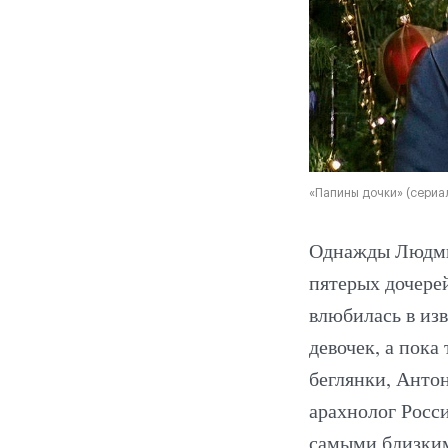
«Папины дочки» (сериа
Однажды Людми
пятерых дочерей
влюбилась в изв
девочек, а пока
беглянки, Анто
арахнолог Росс
самыми близкими