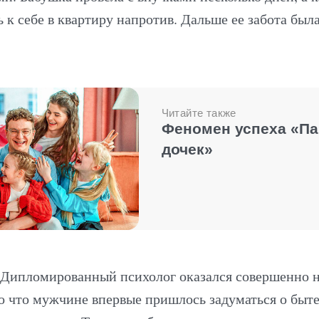
ь к себе в квартиру напротив. Дальше ее забота был
Читайте также
Феномен успеха «П
дочек»
 Дипломированный психолог оказался совершенно не
о что мужчине впервые пришлось задуматься о быте