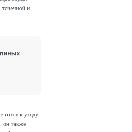
а точечной и
апиных
 готов к уходу
, он также