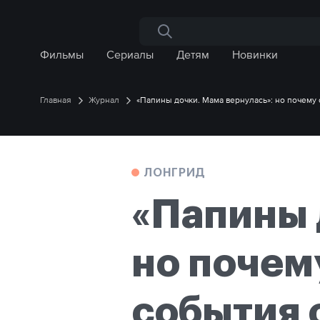
Поиск по сайту
Фильмы
Сериалы
Детям
Новинки
Главная
Журнал
«Папины дочки. Мама вернулась»: но почему
ЛОНГРИД
«Папины 
но почем
события 