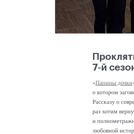
Проклят
7-й сезо
«
Папины дочки
о котором загов
Рассказу о сов
раз хотим верн
и полнометражн
любовной истор