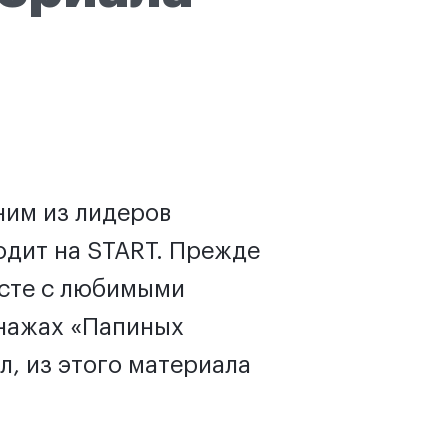
ним из лидеров
одит на START. Прежде
есте с любимыми
онажах «Папиных
л, из этого материала