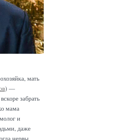
охозяйка, мать
ов
) —
вскоре забрать
ко мама
молог и
юдьми, даже
огда нервы