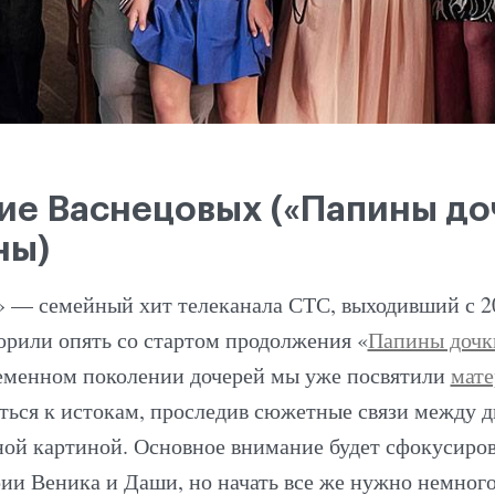
ие Васнецовых («Папины доч
ны)
» — семейный хит телеканала СТС, выходивший с 20
орили опять со стартом продолжения «
Папины дочк
ременном поколении дочерей мы уже посвятили
мате
уться к истокам, проследив сюжетные связи между 
ой картиной. Основное внимание будет сфокусиров
ии Веника и Даши, но начать все же нужно немного