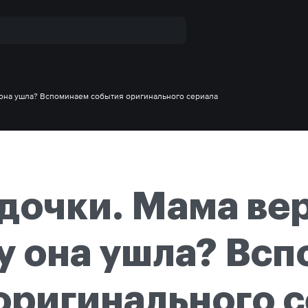
 она ушла? Вспоминаем события оригинального сериала
дочки. Мама вер
у она ушла? Вс
оригинального 