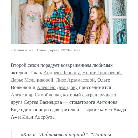
«Папины дочки. Новые» (сериал, 2023–2024)
Второй сезон порадует возвращением любимых
актеров. Так, к
Андрею Леонову
,
Нонне Гришаевой
,
Дарье Мельниковой
,
Лизе Арзамасовой
, Ольге
Волковой и
Алексею Демидову
присоединится
Александр Самойленко
, который сыграл лучшего
друга Сергея Васнецова — стоматолога Антонова.
Еще один сюрприз для зрителей — яркие камео Влада
А4 и Ильи Авербуха.
«Как и “Ледниковый период”, “Папины