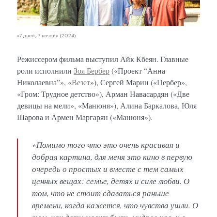
«7 дней, 7 ночей» (2024)
Режиссером фильма выступил Айк Кбеян. Главные
роли исполнили
Зоя Бербер
(«Проект “Анна
Николаевна”», «
Везет
»), Сергей Марин («Цербер»,
«Гром: Трудное детство»), Арман Навасардян («Две
девицы на мели», «Манюня»), Алина Баркалова, Юля
Шарова и Армен Маргарян («Манюня»).
«Помимо того что это очень красивая и
добрая картина, для меня это кино в первую
очередь о простых и вместе с тем самых
ценных вещах: семье, детях и силе любви. О
том, что не стоит сдаваться раньше
времени, когда кажется, что чувства ушли. О