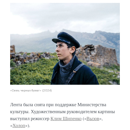
«Семь
«Семь черных бумаг» (2024)
Лента была снята при поддержке Министерства
культуры. Художественным руководителем картины
выступил режиссер
Клим Шипенко
(«
Вызов
»,
«
Холоп
»).