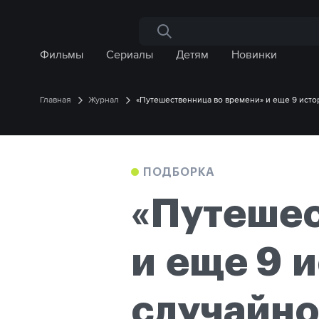
Поиск по сайту
Фильмы
Сериалы
Детям
Новинки
Главная
Журнал
«Путешественница во времени» и еще 9 истор
ПОДБОРКА
«Путешес
и еще 9 и
случайно