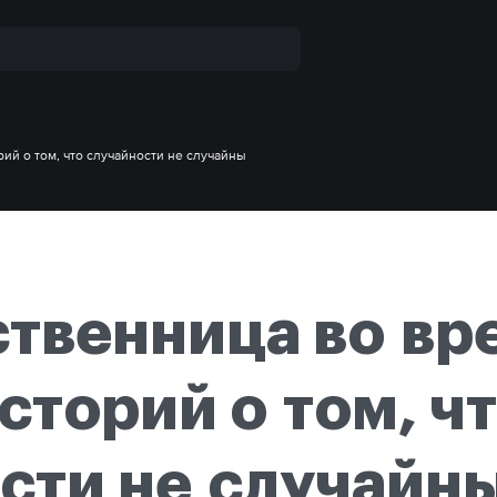
ий о том, что случайности не случайны
твенница во вр
сторий о том, ч
сти не случайн