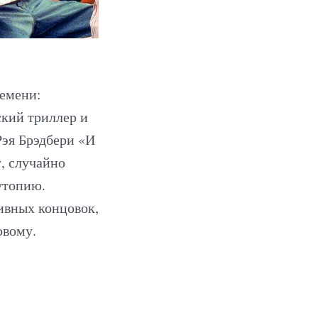
ремени:
ский триллер и
Рэя Брэдбери «И
, случайно
утопию.
ивных концовок,
овому.