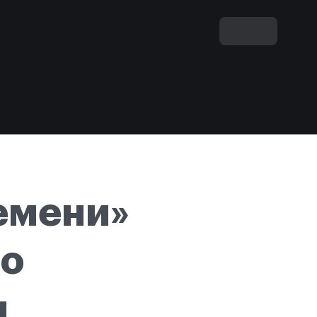
емени»
то
ы