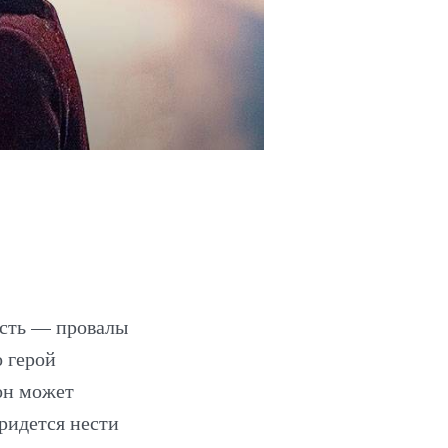
ость — провалы
 герой
он может
ридется нести