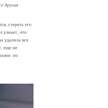
е другая
я, стереть его
 узнает, что
ы удалила все
, еще не
жизни: по