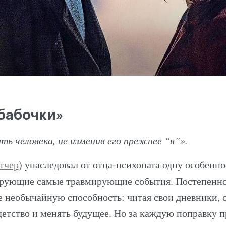
бабочки»
ть человека, не изменив его прежнее “я”».
тчер
) унаследовал от отца-психопата одну особенн
ирующие самые травмирующие события. Постепенно
бе необычайную способность: читая свои дневники, 
детство и менять будущее. Но за каждую поправку п