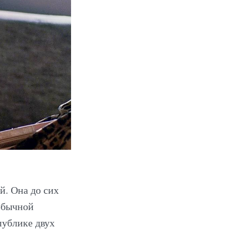
«Вечное сияние чистого разума» (2004)
. Она до сих
еобычной
публике двух