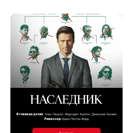
В главных ролях
: Глен Пауэлл, Маргарет Куолли, Джессика Хенвик
Режиссер:
Джон Паттон Форд