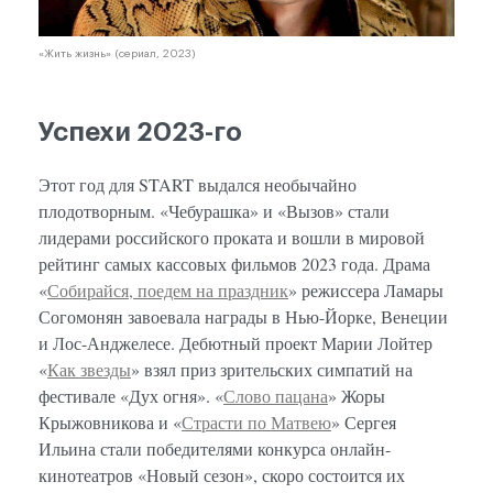
«Жить жизнь» (сериал, 2023)
Успехи 2023-го
Этот год для START выдался необычайно
плодотворным. «Чебурашка» и «Вызов» стали
лидерами российского проката и вошли в мировой
рейтинг самых кассовых фильмов 2023 года. Драма
«
Собирайся, поедем на праздник
» режиссера Ламары
Согомонян завоевала награды в Нью-Йорке, Венеции
и Лос-Анджелесе. Дебютный проект Марии Лойтер
«
Как звезды
» взял приз зрительских симпатий на
фестивале «Дух огня». «
Слово пацана
» Жоры
Крыжовникова и «
Страсти по Матвею
» Сергея
Ильина стали победителями конкурса онлайн-
кинотеатров «Новый сезон», скоро состоится их