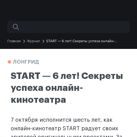
Поиск по сайту
Главная
Журнал
START — 6 лет! Секреты успеха онлайн-
кинотеатра
ЛОНГРИД
START — 6 лет! Секреты
успеха онлайн-
кинотеатра
7 октября исполнится шесть лет, как
онлайн-кинотеатр START радует своих
зрителей оригинальными проектами. За