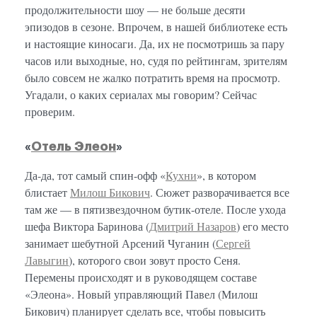
продолжительности шоу — не больше десяти
эпизодов в сезоне. Впрочем, в нашей библиотеке есть
и настоящие киносаги. Да, их не посмотришь за пару
часов или выходные, но, судя по рейтингам, зрителям
было совсем не жалко потратить время на просмотр.
Угадали, о каких сериалах мы говорим? Сейчас
проверим.
«
Отель Элеон
»
Да-да, тот самый спин-офф «
Кухни
», в котором
блистает
Милош Бикович
. Сюжет разворачивается все
там же — в пятизвездочном бутик-отеле. После ухода
шефа Виктора Баринова (
Дмитрий Назаров
) его место
занимает шебутной Арсений Чуганин (
Сергей
Лавыгин
), которого свои зовут просто Сеня.
Перемены происходят и в руководящем составе
«Элеона». Новый управляющий Павел (Милош
Бикович) планирует сделать все, чтобы повысить