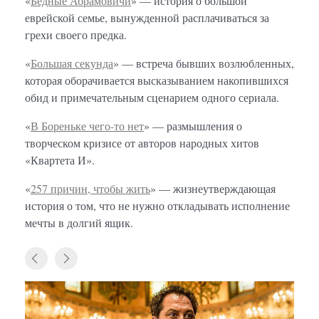
«
Бедные Абрамовичи
» — история о большой
еврейской семье, вынужденной расплачиваться за
грехи своего предка.
«
Большая секунда
» — встреча бывших возлюбленных,
которая оборачивается высказыванием накопившихся
обид и примечательным сценарием одного сериала.
«
В Бореньке чего-то нет
» — размышления о
творческом кризисе от авторов народных хитов
«Квартета И».
«
257 причин, чтобы жить
» — жизнеутверждающая
история о том, что не нужно откладывать исполнение
мечты в долгий ящик.