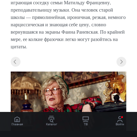
играющая соседку семьи Матильду Францевну,
преподавательницу музыки. Она человек старой
школы — прямолинейная, ироничная, резкая, немного
нарциссическая и знающая себе цену, словно
вернувшаяся на экраны Фаина Раневская. По крайней
мере, ее колкие фразочки легко могут разойтись на
цитаты.
«Олив
Главная
Каталог
ТВ
Войти