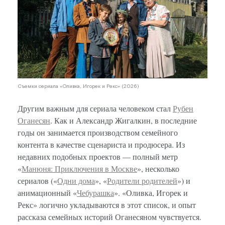
Съемки сериала «Оливка, Игорек и Рекс» (2026)
Другим важным для сериала человеком стал
Рубен
Оганесян
. Как и Александр Жигалкин, в последние
годы он занимается производством семейного
контента в качестве сценариста и продюсера. Из
недавних подобных проектов — полный метр
«
Манюня: Приключения в Москве
», несколько
сериалов («
Одни дома
», «
Родители родителей
») и
анимационный «
Чебурашка
». «Оливка, Игорек и
Рекс» логично укладываются в этот список, и опыт
рассказа семейных историй Оганесяном чувствуется.