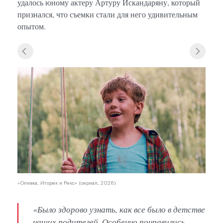
удалось юному актеру Артуру Искандаряну, который
признался, что съемки стали для него удивительным
опытом.
«Олив
«Оливка, Игорек и Рекс» (сериал, 2026)
«Было здорово узнать, как все было в детстве
наших родителей. Особенно понравились