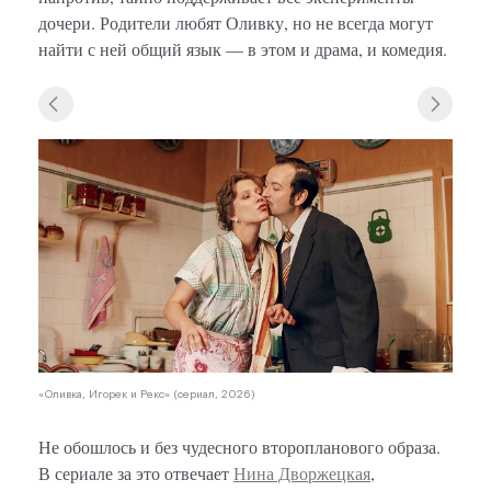
дочери. Родители любят Оливку, но не всегда могут
найти с ней общий язык — в этом и драма, и комедия.
«Олив
«Оливка, Игорек и Рекс» (сериал, 2026)
Не обошлось и без чудесного второпланового образа.
В сериале за это отвечает
Нина Дворжецкая
,