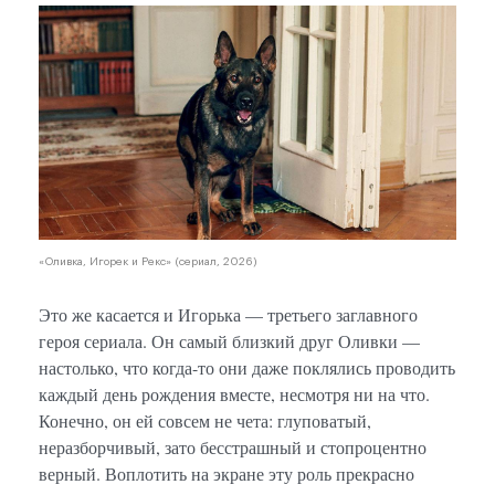
«Олив
«Оливка, Игорек и Рекс» (сериал, 2026)
Это же касается и Игорька — третьего заглавного
героя сериала. Он самый близкий друг Оливки —
настолько, что когда-то они даже поклялись проводить
каждый день рождения вместе, несмотря ни на что.
Конечно, он ей совсем не чета: глуповатый,
неразборчивый, зато бесстрашный и стопроцентно
верный. Воплотить на экране эту роль прекрасно