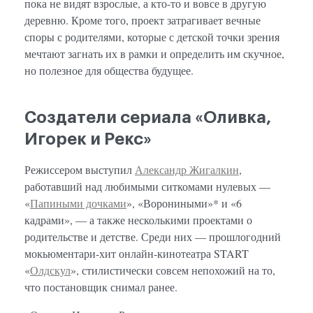
пока не видят взрослые, а кто-то и вовсе в другую
деревню. Кроме того, проект затрагивает вечные
споры с родителями, которые с детской точки зрения
мечтают загнать их в рамки и определить им скучное,
но полезное для общества будущее.
Создатели сериала «Оливка,
Игорек и Рекс»
Режиссером выступил
Александр Жигалкин
,
работавший над любимыми ситкомами нулевых —
«
Папиными дочками
», «Ворониными»* и «6
кадрами», — а также несколькими проектами о
родительстве и детстве. Среди них — прошлогодний
мокьюментари-хит онлайн-кинотеатра START
«
Олдскул
», стилистически совсем непохожий на то,
что постановщик снимал ранее.