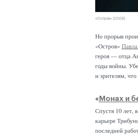
«Остров» (2006)
Но прорыв прои
«Остров»
Павла
героя — отца Ан
годы войны. Уб
и зрителям, что
«
Монах и б
Спустя 10 лет, 
карьере Трибун
последней работ