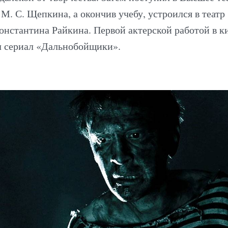
. С. Щепкина, а окончив учебу, устроился в театр
нстантина Райкина. Первой актерской работой в к
л сериал «Дальнобойщики».