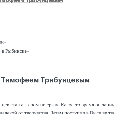
Тимофеем Трибунцевым
ен»
 в Рыбинске»
 Тимофеем Трибунцевым
ев стал актером не сразу. Какое-то время он зани
далекой от творчества. Затем поступил в Высшее те