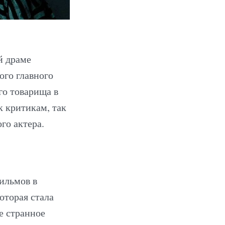
й драме
ого главного
го товарища в
к критикам, так
го актера.
фильмов в
которая стала
е странное