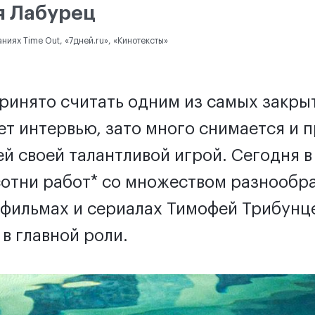
я Лабурец
ниях Time Out, «7дней.ru», «Кинотексты»
ринято считать одним из самых закры
ет интервью, зато много снимается и 
й своей талантливой игрой. Сегодня 
сотни работ* со множеством разнообра
 фильмах и сериалах Тимофей Трибунц
 в главной роли.