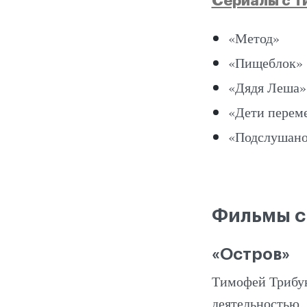
Сериалы с 
«Метод»
«Пищеблок»
«Дядя Леша»
«Дети перем
«Подслушано
Фильмы с
«Остров»
Тимофей Трибунц
деятельностью, 