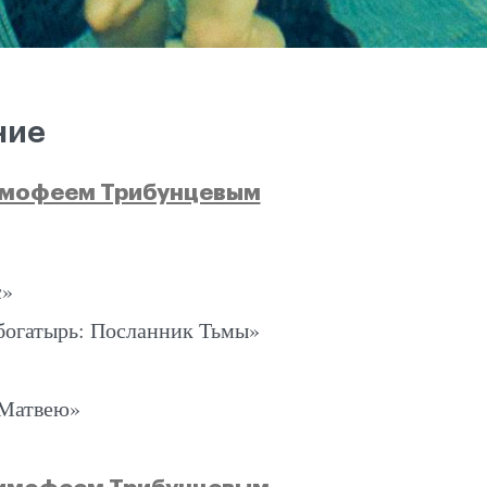
ние
имофеем Трибунцевым
с»
богатырь: Посланник Тьмы»
 Матвею»