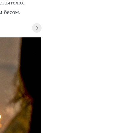
стоятелю,
м бесом.
«Монах и бес» (2016)