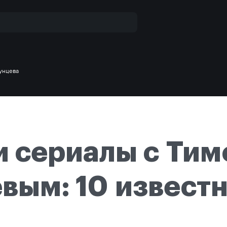
унцева
 сериалы с Ти
вым: 10 извест