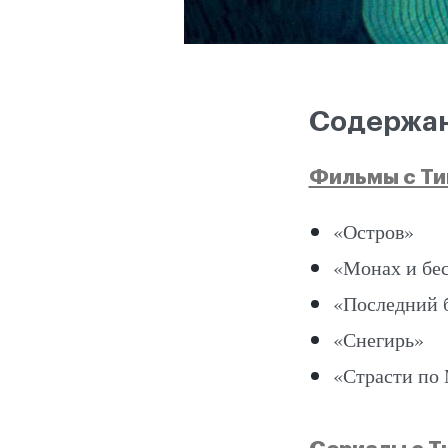
Содержа
Фильмы с Т
«Остров»
«Монах и бе
«Последний 
«Снегирь»
«Страсти по