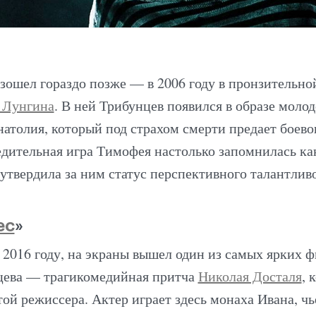
зошел гораздо позже — в 2006 году в пронзительно
 Лунгина
. В ней Трибунцев появился в образе молод
атолия, который под страхом смерти предает боево
едительная игра Тимофея настолько запомнилась ка
 утвердила за ним статус перспективного талантливо
ес
»
в 2016 году, на экраны вышел один из самых ярких 
цева — трагикомедийная притча
Николая Досталя
, 
ой режиссера. Актер играет здесь монаха Ивана, чь