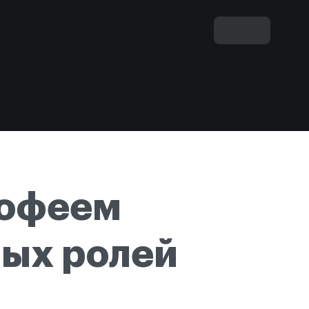
мофеем
ных ролей