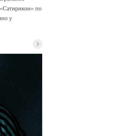
 «Сатирикон» по
ино у
«Остров» (2006)