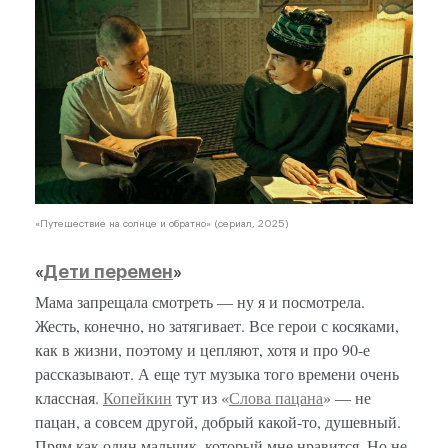
«Путешествие на солнце и обратно» (сериал, 2025)
«
Дети перемен
»
Мама запрещала смотреть — ну я и посмотрела.
Жесть, конечно, но затягивает. Все герои с косяками,
как в жизни, поэтому и цепляют, хотя и про 90-е
рассказывают. А еще тут музыка того времени очень
классная.
Копейкин
тут из «
Слова пацана
» — не
пацан, а совсем другой, добрый какой-то, душевный.
Прям как один мальчик, который мне нравится. Но не