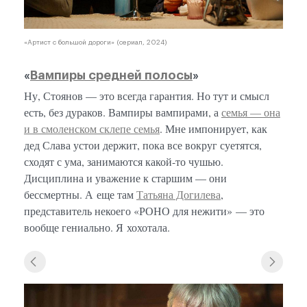
«Артист с большой дороги» (сериал, 2024)
«
Вампиры средней полосы
»
Ну, Стоянов — это всегда гарантия. Но тут и смысл
есть, без дураков. Вампиры вампирами, а
семья — она
и в смоленском склепе семья
. Мне импонирует, как
дед Слава устои держит, пока все вокруг суетятся,
сходят с ума, занимаются какой-то чушью.
Дисциплина и уважение к старшим — они
бессмертны. А еще там
Татьяна Догилева
,
представитель некоего «РОНО для нежити» — это
вообще гениально. Я хохотала.