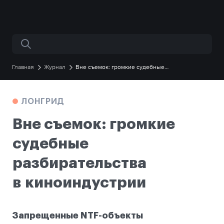
Поиск по сайту
Главная
Журнал
Вне съемок: громкие судебные
разбирательства в киноиндустрии
ЛОНГРИД
Вне съемок: громкие
судебные
разбирательства
в киноиндустрии
Запрещенные NTF-объекты