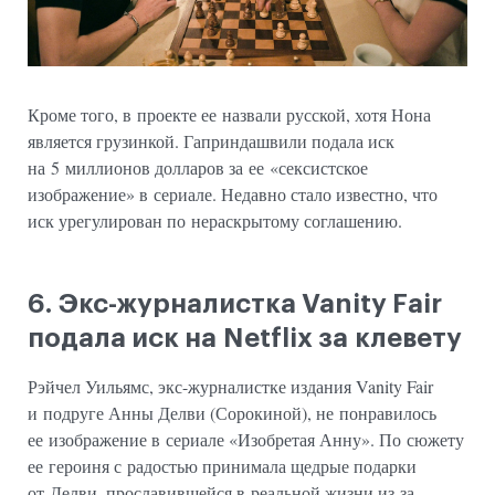
Кроме того, в проекте ее назвали русской, хотя Нона
является грузинкой. Гаприндашвили подала иск
на 5 миллионов долларов за ее «сексистское
изображение» в сериале. Недавно стало известно, что
иск урегулирован по нераскрытому соглашению.
6. Экс-журналистка Vanity Fair
подала иск на Netflix за клевету
Рэйчел Уильямс, экс-журналистке издания Vanity Fair
и подруге Анны Делви (Сорокиной), не понравилось
ее изображение в сериале «Изобретая Анну». По сюжету
ее героиня с радостью принимала щедрые подарки
от Делви, прославившейся в реальной жизни из-за