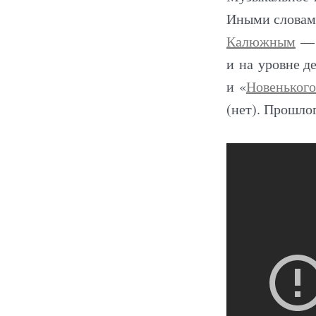
Иными словами
Калюжным
— н
и на уровне де
и «
Новенького
(нет). Прошл