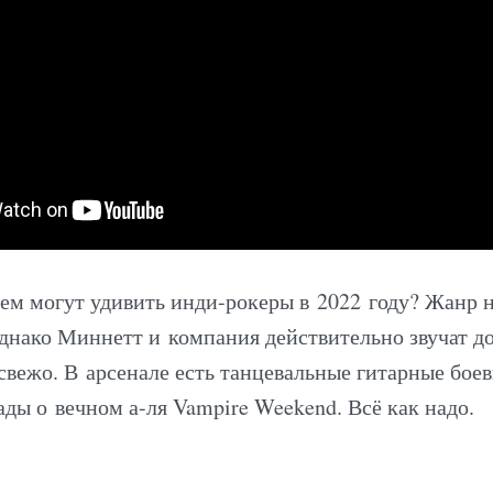
чем могут удивить инди-рокеры в 2022 году? Жанр 
Однако Миннетт и компания действительно звучат д
свежо. В арсенале есть танцевальные гитарные боев
ады о вечном а-ля Vampire Weekend. Всё как надо.