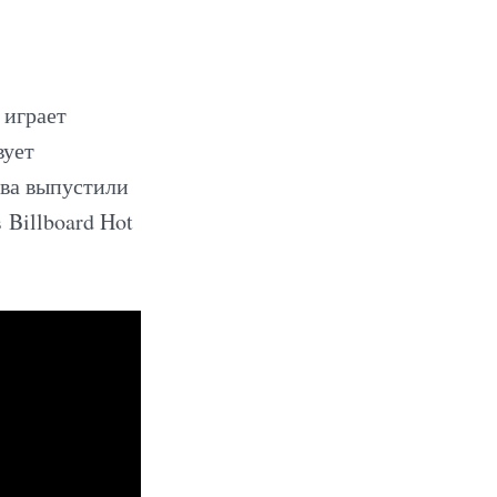
 играет
вует
тва выпустили
Billboard Hot