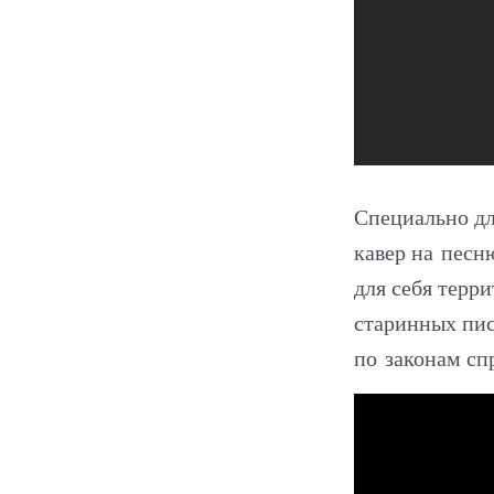
Специально дл
кавер на песн
для себя терр
старинных пис
по законам сп