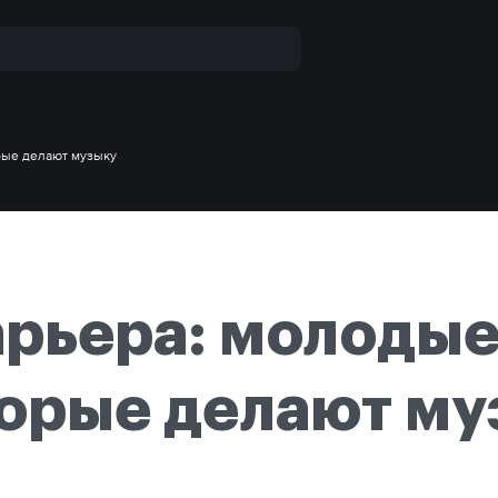
рые делают музыку
арьера: молодые
торые делают м