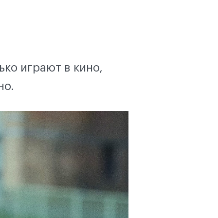
ько играют в кино,
но.