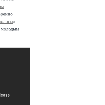
ом
еренно
полосы
»
ь молодым