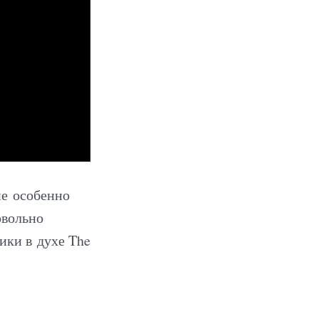
не особенно
овольно
ики в духе The