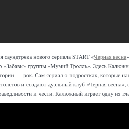
я саундтрека нового сериала START «
Черная весна
»
ю «Забавы» группы «Мумий Тролль». Здесь Калюжн
итории — рок. Сам сериал о подростках, которые на
толетов и создают дуэльный клуб «Черная весна»
раведливости и чести. Калюжный играет одну из гл