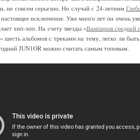
, не совсем серьезно. Но случай с 24-летним
Глеб
астоящее исключение. Уже много лет он очень ув
лает хип-хоп. На счету звезды «
Вампиров средней 
» шесть альбомов с треками на тему, легко ли быт
огодний JUN1OR можно считать самым топовым.