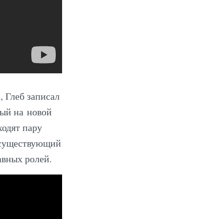
, Глеб записал
ый на новой
ходят пару
, существующий
авных ролей.