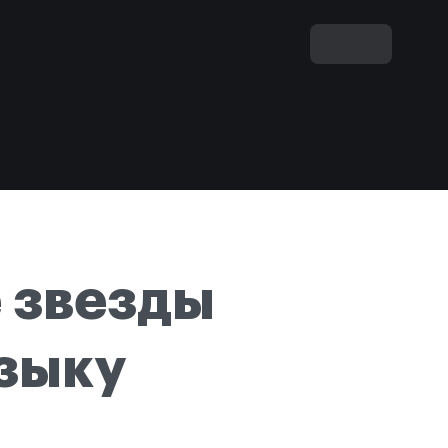
 звезды
узыку