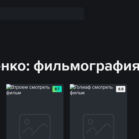
енко: фильмографи
8.7
6.6