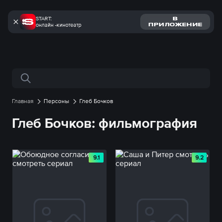
START:
В
онлайн -кинотеатр
ПРИЛОЖЕНИЕ
Поиск по сайту
Главная
Персоны
Глеб Бочков
Глеб Бочков: фильмография
9.1
9.2