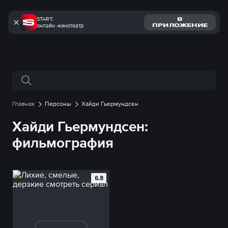
START:
В
онлайн -кинотеатр
ПРИЛОЖЕНИЕ
Поиск по сайту
Главная
Персоны
Хайди Гьермундсен
Хайди Гьермундсен:
фильмография
6.8