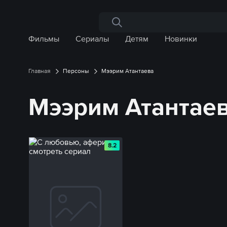
Поиск по сайту
Фильмы
Сериалы
Детям
Новинки
Главная
Персоны
Мээрим Атантаева
Мээрим Атантае
8.2