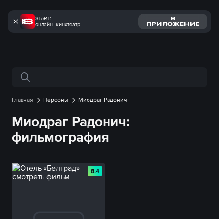
START:
В
онлайн -кинотеатр
ПРИЛОЖЕНИЕ
Поиск по сайту
Главная
Персоны
Миодраг Радонич
Миодраг Радонич:
фильмография
8.4