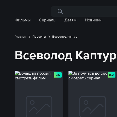
Поиск по сайту
Фильмы
Сериалы
Детям
Новинки
Главная
Персоны
Всеволод Каптур
Всеволод Капту
7.5
8.2