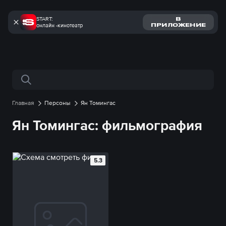
START:
В
онлайн -кинотеатр
ПРИЛОЖЕНИЕ
Поиск по сайту
Главная
Персоны
Ян Томингас
Ян Томингас: фильмография
5.3