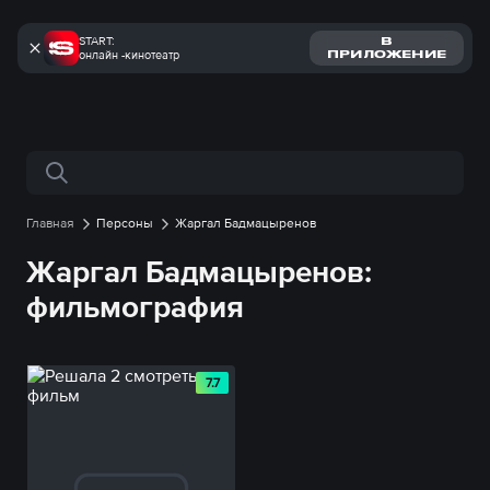
START:
В
онлайн -кинотеатр
ПРИЛОЖЕНИЕ
Поиск по сайту
Главная
Персоны
Жаргал Бадмацыренов
Жаргал Бадмацыренов:
фильмография
7.7