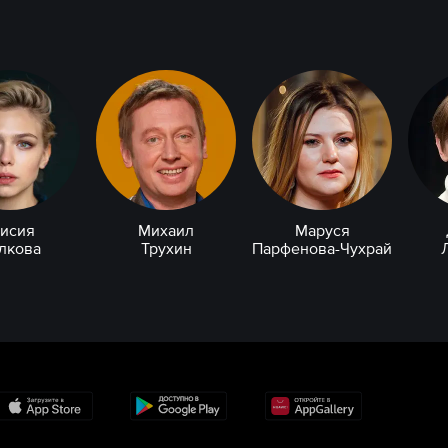
аисия
Михаил
Маруся
лкова
Трухин
Парфенова-Чухрай