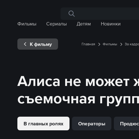
Поиск по сайту
Фильмы
Сериалы
Детям
Новинки
К фильму
Главная
Фильмы
За кадр
Алиса не может 
съемочная груп
В главных ролях
Операторы
Продюс