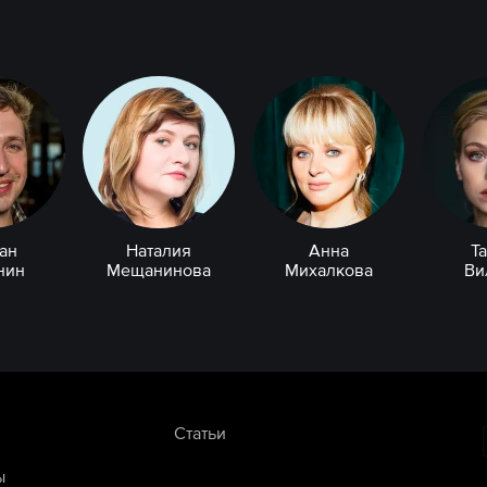
ан
Наталия
Анна
Т
нин
Мещанинова
Михалкова
Ви
Статьи
ы