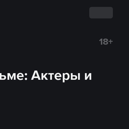
18+
льме
: Актеры и