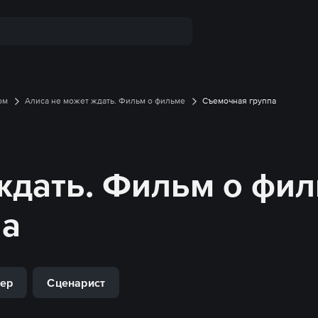
ом
Алиса не может ждать. Фильм о фильме
Съемочная группа
ждать. Фильм о фи
па
ер
Сценарист