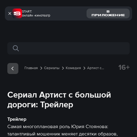
START:
В
онлайн -кинотеатр
ПРИЛОЖЕНИЕ
Поиск по сайту
16+
Главная
Сериалы
Комедия
Артист с
большой дороги
Трейлеры
Трейлер онлайн
Сериал Артист с большой
дороги: Трейлер
Трейлер
Самая многоплановая роль Юрия Стоянова:
талантливый мошенник меняет десятки образов,