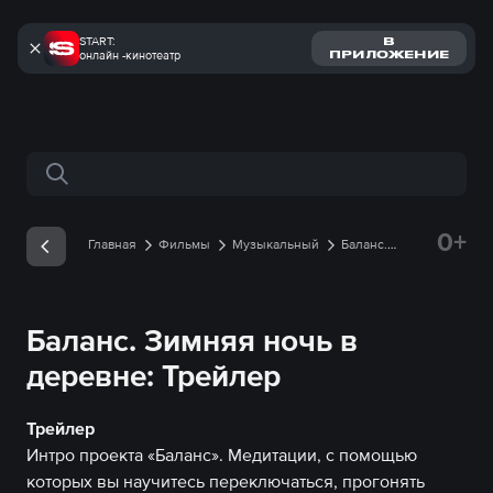
START:
В
онлайн -кинотеатр
ПРИЛОЖЕНИЕ
Поиск по сайту
0+
Главная
Фильмы
Музыкальный
Баланс.
Зимняя ночь в деревне
Трейлеры
Трейлер
онлайн
Баланс. Зимняя ночь в
деревне: Трейлер
Трейлер
Интро проекта «Баланс». Медитации, с помощью
которых вы научитесь переключаться, прогонять