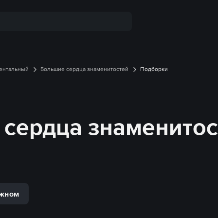
ентальный
Большие сердца знаменитостей
Подборки
сердца знаменитос
ажном