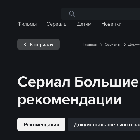
Поиск по сайту
Фильмы
Сериалы
Детям
Новинки
К сериалу
Главная
Сериалы
Докум
Сериал
Большие 
рекомендации
Рекомендации
Документальное кино о в