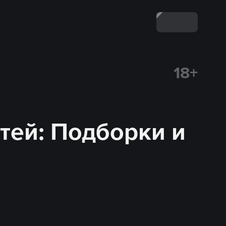
18+
тей
: Подборки и