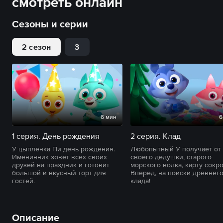
смотреть онлайн
Сезоны и серии
2 сезон
3
6 мин
6
1 серия. День рождения
2 серия. Клад
У цыпленка Пи день рождения.
Любопытный У получает от
Именинник зовет всех своих
своего дедушки, старого
друзей на праздник и готовит
морского волка, карту сокр
большой и вкусный торт для
Вперед, на поиски древнег
гостей.
клада!
Описание