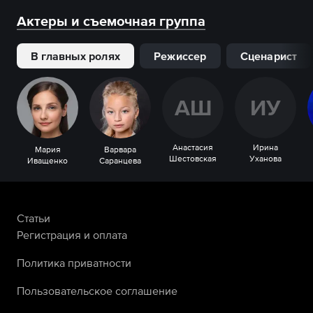
Актеры и съемочная группа
В главных ролях
Режиссер
Сценарист
А
Ш
И
У
Анастасия
Ирина
Мария
Варвара
Шестовская
Уханова
Иващенко
Саранцева
Статьи
Регистрация и оплата
Политика приватности
Пользовательское соглашение