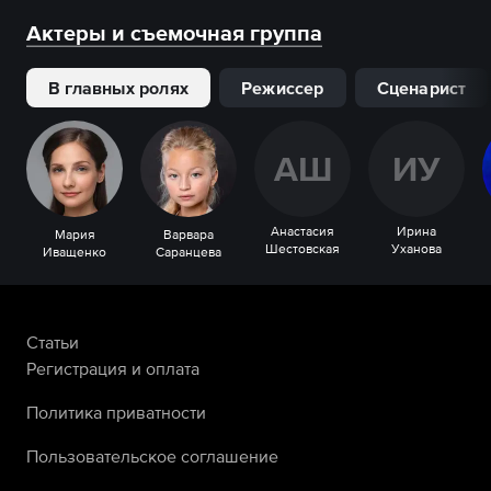
Актеры и съемочная группа
В главных ролях
Режиссер
Сценарист
А
Ш
И
У
Анастасия
Ирина
Мария
Варвара
Шестовская
Уханова
Иващенко
Саранцева
Статьи
Регистрация и оплата
Политика приватности
Пользовательское соглашение