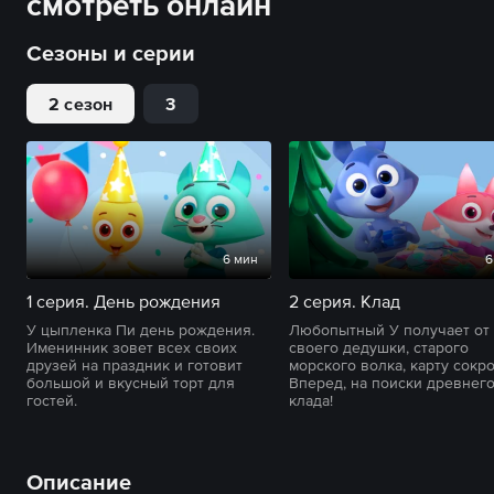
смотреть онлайн
Сезоны и серии
2 сезон
3
6 мин
6
1 серия. День рождения
2 серия. Клад
У цыпленка Пи день рождения.
Любопытный У получает от
Именинник зовет всех своих
своего дедушки, старого
друзей на праздник и готовит
морского волка, карту сокр
большой и вкусный торт для
Вперед, на поиски древнег
гостей.
клада!
Описание