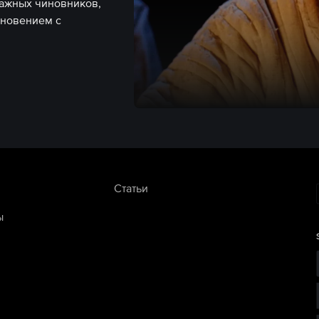
дажных чиновников,
кновением с
Статьи
ы