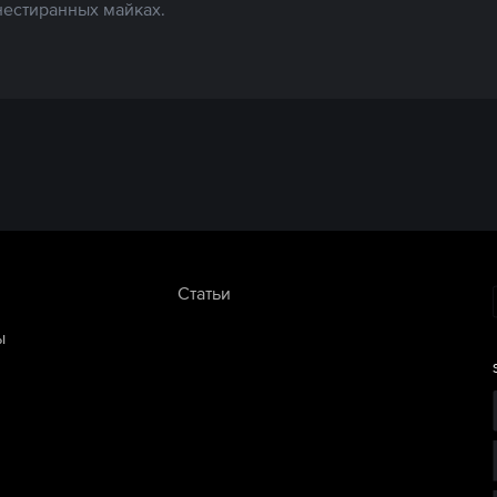
нестиранных майках.
Статьи
ы