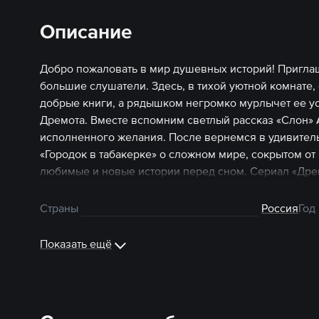
Описание
Добро пожаловать в мир душевных историй! Пригла
большие слушатели. Здесь, в тихой уютной комнате,
добрые книги, а рядышком негромко мурлычет ее у
Дремота. Вместе вспомним светлый рассказ «Слон» 
исполненного желания. После вернемся в удивител
«Городок в табакерке» о сложном мире, сокрытом от
любимые и новые истории перед сном. Сериал «Дрем
Страны
Россия
Год
Показать ещё