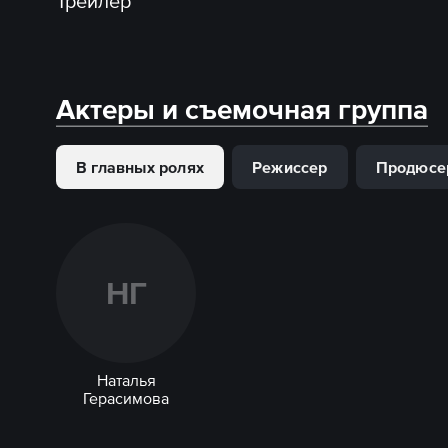
Трейлер
Актеры и съемочная группа
В главных ролях
Режиссер
Продюсе
Н
Г
Наталья
Герасимова