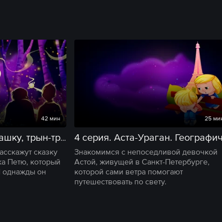
42 мин
25 ми
3 серия. Про Барабашку, трын-траву и смелого Петю
асскажут сказку
Знакомимся с непоседливой девочкой
а Петю, который
Астой, живущей в Санкт-Петербурге,
И однажды он
которой сами ветра помогают
путешествовать по свету.