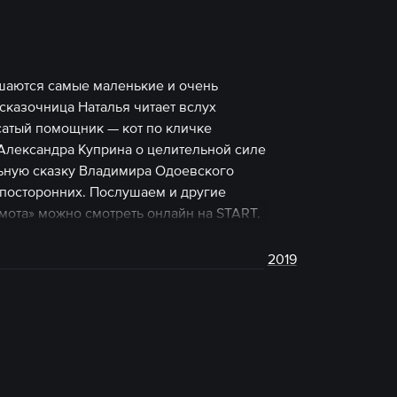
шаются самые маленькие и очень
 сказочница Наталья читает вслух
сатый помощник — кот по кличке
Александра Куприна о целительной силе
ьную сказку Владимира Одоевского
 посторонних. Послушаем и другие
ота» можно смотреть онлайн на START.
2019