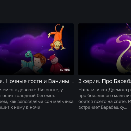
16 мин
2 серия. Ночные гости и Ванины сны
яемся к девочке Лизоньке, у
Наталья и кот Дремота р
 гостит голодный бегемот.
про боязливого мальчик
ем, как запоздалый сон мальчика
боится всего на свете. 
ешит к нему в ночи.
встречает Барабашку…