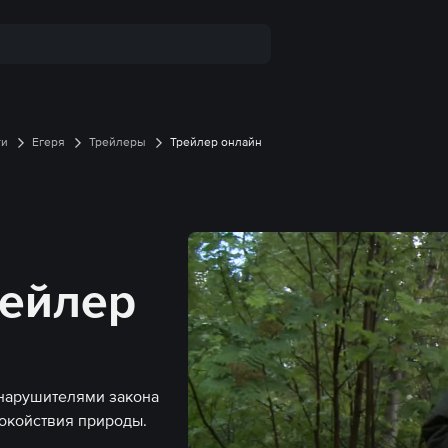
ти
Егеря
Трейлеры
Трейлер онлайн
рейлер
 нарушителями закона
покойствия природы.