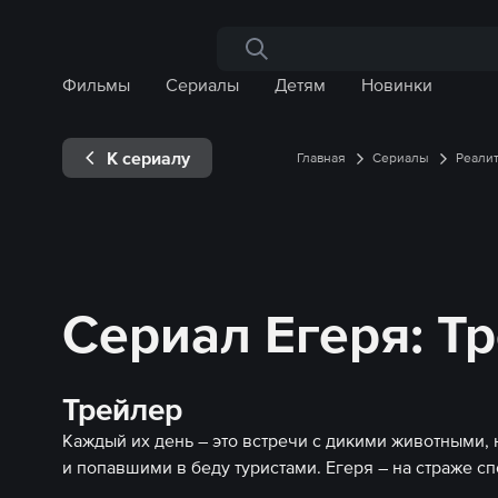
Поиск по сайту
Фильмы
Сериалы
Детям
Новинки
К сериалу
Главная
Сериалы
Реали
Сериал Егеря: Т
Трейлер
Каждый их день ― это встречи с дикими животными,
и попавшими в беду туристами. Егеря ― на страже с