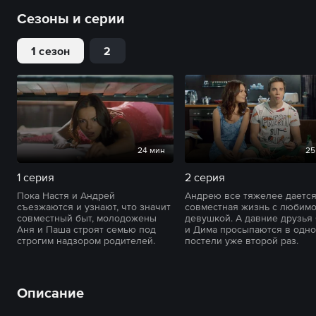
Сезоны и серии
1 сезон
2
24 мин
25
1 серия
2 серия
Пока Настя и Андрей
Андрею все тяжелее даетс
съезжаются и узнают, что значит
совместная жизнь с любим
совместный быт, молодожены
девушкой. А давние друзья
Аня и Паша строят семью под
и Дима просыпаются в одн
строгим надзором родителей.
постели уже второй раз.
Описание